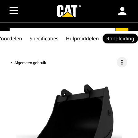
person
SEARCH
search
Voordelen
Specificaties
Hulpmiddelen
Rondleiding
more_vert
Algemeen gebruik