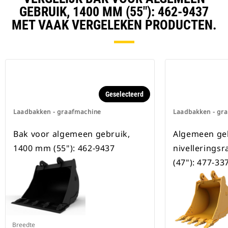
verzekerd.
GEBRUIK, 1400 MM (55"): 462-9437
Speciale CW-koppelingen zijn
beschikbaar voor alle
MET VAAK VERGELEKEN PRODUCTEN.
graafmachines op rupsbanden en
op wielen.
Geselecteerd
Laadbakken - graafmachine
Laadbakken - gr
Bak voor algemeen gebruik,
Algemeen geb
1400 mm (55"): 462-9437
nivellerings
(47"): 477-33
Breedte