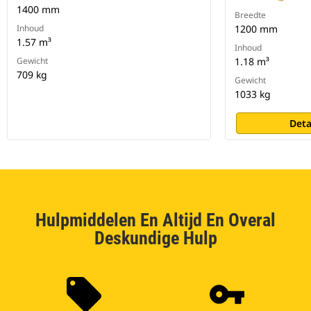
1400 mm
Breedte
Inhoud
1200 mm
1.57 m³
Inhoud
Gewicht
1.18 m³
709 kg
Gewicht
1033 kg
Deta
Hulpmiddelen En Altijd En Overal
Deskundige Hulp