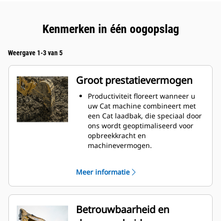
Kenmerken in één oogopslag
Weergave 1-3 van 5
Groot prestatievermogen
Productiviteit floreert wanneer u
uw Cat machine combineert met
een Cat laadbak, die speciaal door
ons wordt geoptimaliseerd voor
opbreekkracht en
machinevermogen.
Het schelpprofiel met dubbele
radius verbetert de
Meer informatie
materiaalstroom in de laadbak. De
extra ruimte voor de hiel zorgt
ervoor dat de bodem van de
laadbak niet blijft slepen,
Betrouwbaarheid en
waardoor de onderhoudskosten