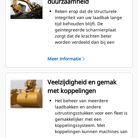
duurzaamheid
worden verminderd.
Het brandstofverbruik is het
Reken erop dat de structurele
hoogst tijdens het graven. Cat
integriteit van uw laadbak lange
laadbakken zijn ontworpen om
tijd behouden blijft. De
snel door materiaal te snijden en
geïntegreerde scharnierplaat
de algehele operationele
zorgt dat de krachten beter
efficiëntie van uw machine te
worden verdeeld dan bij een
verbeteren.
aangelaste scharnierplaat.
Laad meer materiaal in minder
Cat laadbakken zijn vervaardigd
tijd. De vorm van de laadbak en de
Meer informatie
van schuurbestendig staal met
zijbalken zorgt ervoor dat voor elke
hoge sterkte, vooral bij
lading het meeste materiaal in de
componenten die blootstaan aan
laadbak blijft.
overmatige slijtage.
Veelzijdigheid en gemak
Bescherm de belangrijkste
met koppelingen
gedeelten van uw laadbak die het
meest blootstaan aan slijtage met
Het beheer van meerdere
Cat
graafgereedschap (GET:
®
laadbakken en andere
Ground Engaging Tools).
uitrustingsstukken voor een fleet is
Zijbeschermers en kantmessen
gemakkelijker met een
helpen de delen van de laadbak
koppelingssysteem. Met
die het meest in contact komen
koppelingen kunnen machines van
met materialen te beschermen.
vergelijkbare grootte