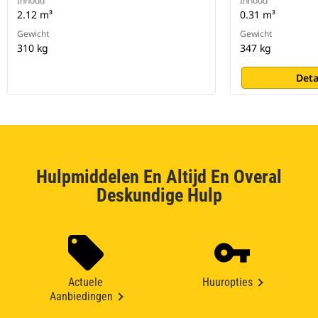
Inhoud
Inhoud
2.12 m³
0.31 m³
Gewicht
Gewicht
310 kg
347 kg
Deta
Hulpmiddelen En Altijd En Overal
Deskundige Hulp
Actuele
Huuropties
Aanbiedingen