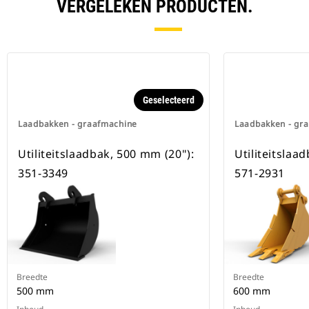
beschikbaar voor alle
VERGELEKEN PRODUCTEN.
graafmachines op rupsbanden en
op wielen.
Geselecteerd
Laadbakken - graafmachine
Laadbakken - gr
Utiliteitslaadbak, 500 mm (20"):
Utiliteitslaa
351-3349
571-2931
Breedte
Breedte
500 mm
600 mm