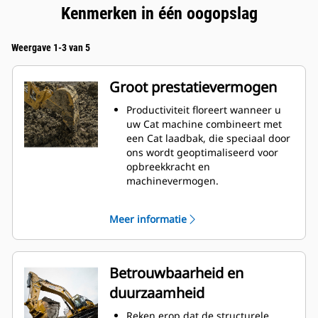
Kenmerken in één oogopslag
Weergave 1-3 van 5
Groot prestatievermogen
Productiviteit floreert wanneer u
uw Cat machine combineert met
een Cat laadbak, die speciaal door
ons wordt geoptimaliseerd voor
opbreekkracht en
machinevermogen.
Het schelpprofiel met dubbele
radius verbetert de
Meer informatie
materiaalstroom in de laadbak. De
extra ruimte voor de hiel zorgt
ervoor dat de bodem van de
laadbak niet blijft slepen,
Betrouwbaarheid en
waardoor de onderhoudskosten
duurzaamheid
worden verminderd.
Het brandstofverbruik is het
Reken erop dat de structurele