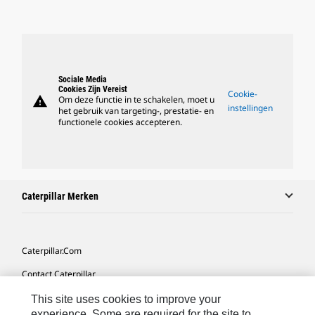
Sociale Media
Cookies Zijn Vereist
Cookie-
warning
Om deze functie in te schakelen, moet u
instellingen
het gebruik van targeting-, prestatie- en
functionele cookies accepteren.
Caterpillar Merken
Caterpillar.com
Contact Caterpillar
Mijn Marketingvoorkeuren
This site uses cookies to improve your
experience. Some are required for the site to