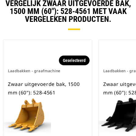
verzekerd.
VERGELIJK ZWAAR UITGEVOERDE BAK,
Speciale CW-koppelingen zijn
1500 MM (60"): 528-4561 MET VAAK
beschikbaar voor alle
VERGELEKEN PRODUCTEN.
graafmachines op rupsbanden en
op wielen.
Geselecteerd
Laadbakken - graafmachine
Laadbakken - gr
Zwaar uitgevoerde bak, 1500
Zwaar uitgev
mm (60"): 528-4561
mm (60"): 52