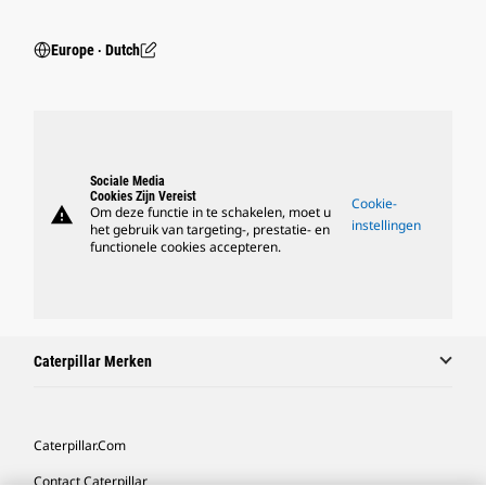
Europe ‧ Dutch
Sociale Media
Cookies Zijn Vereist
Cookie-
warning
Om deze functie in te schakelen, moet u
instellingen
het gebruik van targeting-, prestatie- en
functionele cookies accepteren.
Caterpillar Merken
Caterpillar.com
Contact Caterpillar