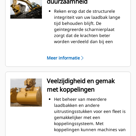
duurzaamheid
worden verminderd.
Het brandstofverbruik is het
Reken erop dat de structurele
hoogst tijdens het graven. Cat
integriteit van uw laadbak lange
laadbakken zijn ontworpen om
tijd behouden blijft. De
snel door materiaal te snijden en
geïntegreerde scharnierplaat
de algehele operationele
zorgt dat de krachten beter
efficiëntie van uw machine te
worden verdeeld dan bij een
verbeteren.
aangelaste scharnierplaat.
Laad meer materiaal in minder
Cat laadbakken zijn vervaardigd
tijd. De vorm van de laadbak en de
Meer informatie
van schuurbestendig staal met
zijbalken zorgt ervoor dat voor elke
hoge sterkte, vooral bij
lading het meeste materiaal in de
componenten die blootstaan aan
laadbak blijft.
overmatige slijtage.
Veelzijdigheid en gemak
Bescherm de belangrijkste
met koppelingen
gedeelten van uw laadbak die het
meest blootstaan aan slijtage met
Het beheer van meerdere
Cat-graafgereedschap (GET:
laadbakken en andere
Ground Engaging Tools)
uitrustingsstukken voor een fleet is
Hogere productie in veeleisende
gemakkelijker met een
toepassingen, betere penetratie in
koppelingssysteem. Met
bergen en snellere cyclustijden
koppelingen kunnen machines van
met Cat
Advansys
-
®
™
vergelijkbare grootte