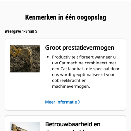
Kenmerken in één oogopslag
Weergave 1-3 van 5
Groot prestatievermogen
Productiviteit floreert wanneer u
uw Cat machine combineert met
een Cat laadbak, die speciaal door
ons wordt geoptimaliseerd voor
opbreekkracht en
machinevermogen.
Het schelpprofiel met dubbele
radius verbetert de
Meer informatie
materiaalstroom in de laadbak. De
extra ruimte voor de hiel zorgt
ervoor dat de bodem van de
laadbak niet blijft slepen,
Betrouwbaarheid en
waardoor de onderhoudskosten