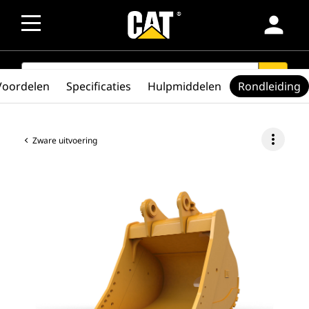
person
SEARCH
search
Voordelen
Specificaties
Hulpmiddelen
Rondleiding
more_vert
Zware uitvoering