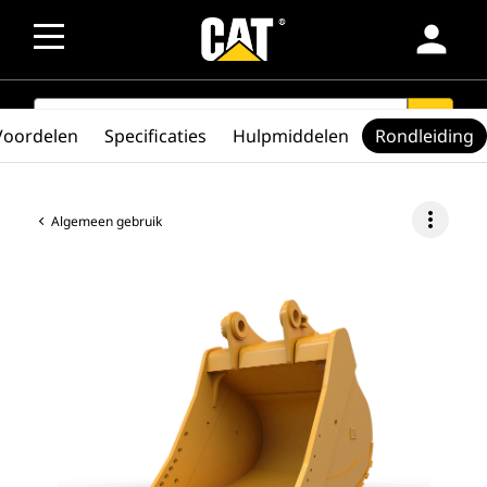
person
SEARCH
search
Voordelen
Specificaties
Hulpmiddelen
Rondleiding
more_vert
Algemeen gebruik