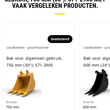
beschikbaar voor alle
VAAK VERGELEKEN PRODUCTEN.
graafmachines op rupsbanden en
op wielen.
Geselecteerd
Laadbakken - graafmachine
Laadbakken - gr
Bak voor algemeen gebruik,
Bak voor alg
750 mm (30"): 571-2905
600 mm (24")
Breedte
Breedte
750 mm
600 mm