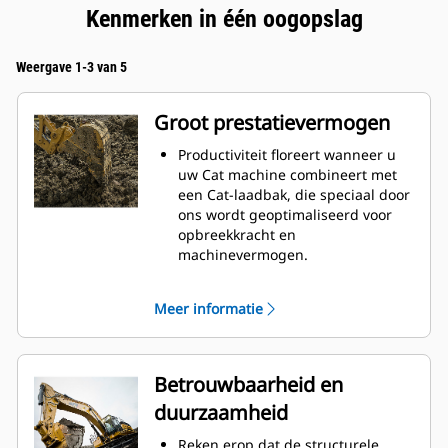
Kenmerken in één oogopslag
Weergave 1-3 van 5
Groot prestatievermogen
Productiviteit floreert wanneer u
uw Cat machine combineert met
een Cat-laadbak, die speciaal door
ons wordt geoptimaliseerd voor
opbreekkracht en
machinevermogen.
Het schelpprofiel met dubbele
radius verbetert de
Meer informatie
materiaalstroom in de laadbak. De
extra ruimte voor de hiel zorgt
ervoor dat de bodem van de
laadbak niet blijft slepen,
Betrouwbaarheid en
waardoor de onderhoudskosten
duurzaamheid
worden verminderd.
Het brandstofverbruik is het
Reken erop dat de structurele