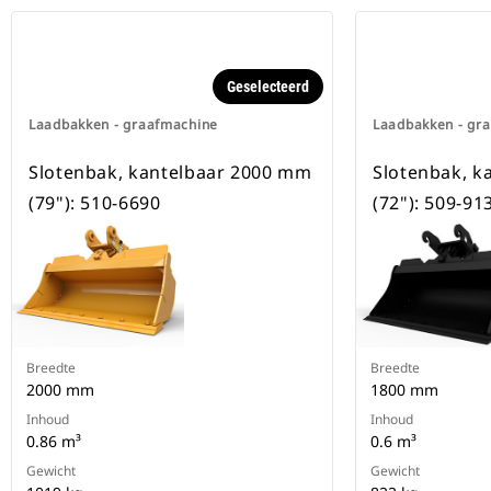
beschikbaar voor alle
graafmachines op rupsbanden en
op wielen.
Geselecteerd
Laadbakken - graafmachine
Laadbakken - gr
Slotenbak, kantelbaar 2000 mm
Slotenbak, k
(79"): 510-6690
(72"): 509-91
Breedte
Breedte
2000 mm
1800 mm
Inhoud
Inhoud
0.86 m³
0.6 m³
Gewicht
Gewicht