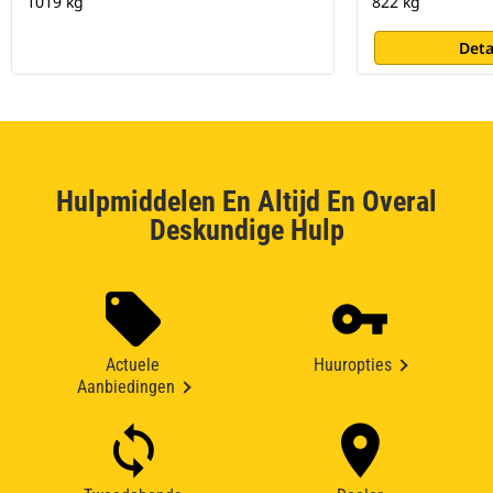
1019 kg
822 kg
Deta
Hulpmiddelen En Altijd En Overal
Deskundige Hulp
Actuele
Huuropties
Aanbiedingen