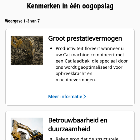
Kenmerken in één oogopslag
Weergave 1-3 van 7
Groot prestatievermogen
Productiviteit floreert wanneer u
uw Cat machine combineert met
een Cat laadbak, die speciaal door
ons wordt geoptimaliseerd voor
opbreekkracht en
machinevermogen.
Het schelpprofiel met dubbele
radius verbetert de
Meer informatie
materiaalstroom in de laadbak. De
extra ruimte voor de hiel zorgt
ervoor dat de bodem van de
laadbak niet blijft slepen,
Betrouwbaarheid en
waardoor de onderhoudskosten
duurzaamheid
worden verminderd.
Het brandstofverbruik is het
Reken erop dat de structurele