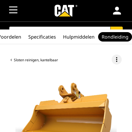
person
SEARCH
search
Voordelen
Specificaties
Hulpmiddelen
Rondleiding
more_vert
Sloten reinigen, kantelbaar