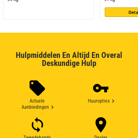
Deta
Hulpmiddelen En Altijd En Overal
Deskundige Hulp
Actuele
Huuropties
Aanbiedingen
Tweedehands
Dealer