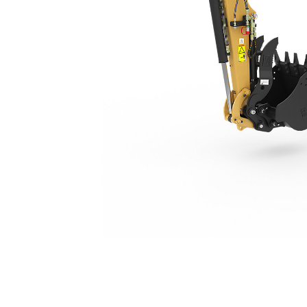
304
Voo
Model wijzigen