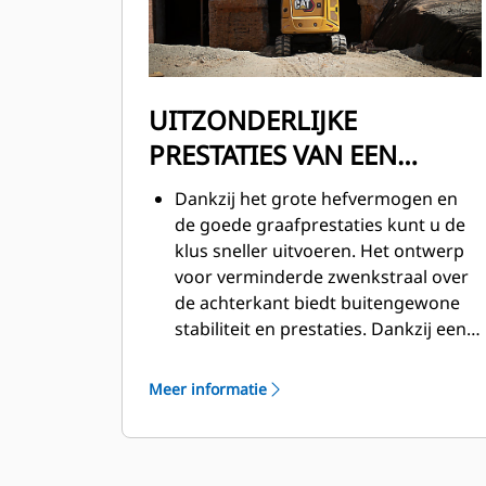
UITZONDERLIJKE
PRESTATIES VAN EEN
KLEINE MACHINE
Dankzij het grote hefvermogen en
de goede graafprestaties kunt u de
klus sneller uitvoeren. Het ontwerp
voor verminderde zwenkstraal over
de achterkant biedt buitengewone
stabiliteit en prestaties. Dankzij een
maximumbreedte van 1700 mm (67
in) kunt u de 304 gebruiken op
Meer informatie
moeilijk bereikbare gebieden. De
dozer drijver zorgt voor gemakkelijk
opruimen. Een hoekblad is ook een
optie voor het afwerken van de