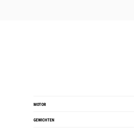
nivellering en eenvoudigere
opvultoepassingen.
MOTOR
GEWICHTEN