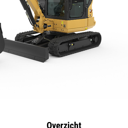
rdelen
Specificaties
Hulpmiddelen
Rondleidin
Overzicht