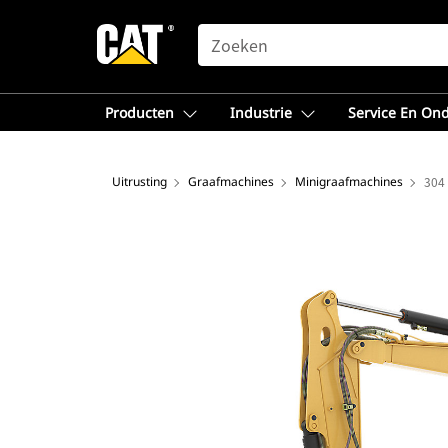
SEARCH
Producten
Industrie
Service En On
Uitrusting
Graafmachines
Minigraafmachines
304