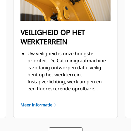
VEILIGHEID OP HET
WERKTERREIN
Uw veiligheid is onze hoogste
prioriteit. De Cat minigraafmachine
is zodanig ontworpen dat u veilig
bent op het werkterrein.
Instapverlichting, werklampen en
een fluorescerende oprolbare
veiligheidsgordel zijn slechts enkele
van de ingebouwde
Meer informatie
veiligheidsvoorzieningen van de
machine.