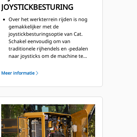
JOYSTICKBESTURING
Over het werkterrein rijden is nog
gemakkelijker met de
joystickbesturingsoptie van Cat.
Schakel eenvoudig om van
traditionele rijhendels en -pedalen
naar joysticks om de machine te
verplaatsen en het mes te bedienen.
Geniet van minder inspanning en
Meer informatie
betere controle!