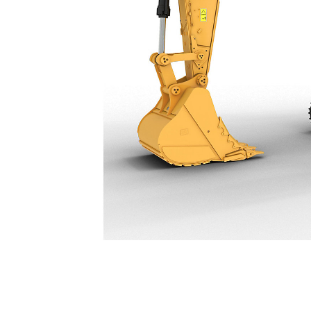
374
Voo
Model wijzigen