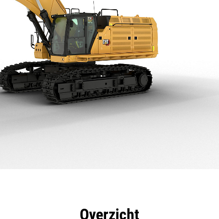
rdelen
Specificaties
Hulpmiddelen
Rondleidin
Overzicht