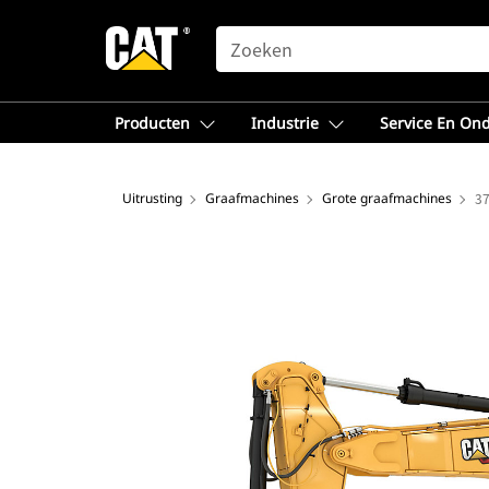
SEARCH
Producten
Industrie
Service En On
Uitrusting
Graafmachines
Grote graafmachines
3