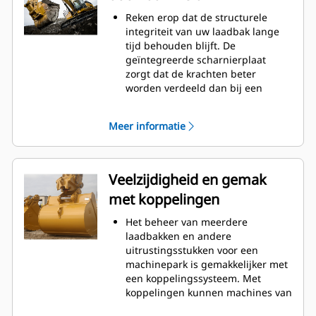
Het brandstofverbruik is het
Reken erop dat de structurele
hoogst tijdens het graven. Cat-
integriteit van uw laadbak lange
laadbakken zijn ontworpen om
tijd behouden blijft. De
snel door materiaal te snijden en
geïntegreerde scharnierplaat
de algehele operationele
zorgt dat de krachten beter
efficiëntie van uw machine te
worden verdeeld dan bij een
verbeteren.
aangelaste scharnierplaat.
Laad meer materiaal in minder
Cat laadbakken zijn vervaardigd
tijd. De vorm van de laadbak en de
Meer informatie
van schuurbestendig staal met
zijbalken zorgt ervoor dat voor elke
hoge sterkte, vooral bij
lading het meeste materiaal in de
componenten die blootstaan aan
laadbak blijft.
overmatige slijtage.
Veelzijdigheid en gemak
Bescherm de belangrijkste
met koppelingen
gedeelten van uw laadbak die het
meest blootstaan aan slijtage met
Het beheer van meerdere
Cat® graafgereedschap (GET:
laadbakken en andere
Ground Engaging Tools).
uitrustingsstukken voor een
Hogere productie in veeleisende
machinepark is gemakkelijker met
toepassingen, betere penetratie in
een koppelingssysteem. Met
bergen en snellere cyclustijden
koppelingen kunnen machines van
met Cat
Advansys
-
®
™
vergelijkbare grootte
graafgereedschap (GET:Ground