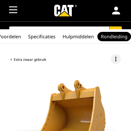
person
SEARCH
search
Voordelen
Specificaties
Hulpmiddelen
Rondleiding
more_vert
Extra zwaar gebruik