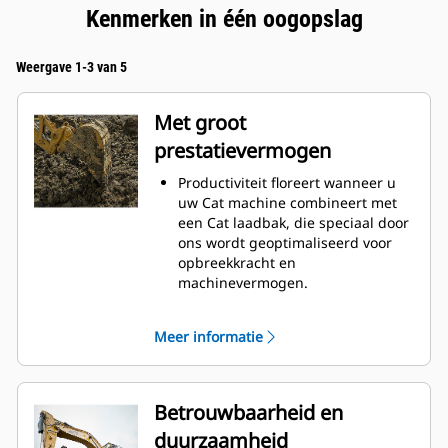
Kenmerken in één oogopslag
Weergave 1-3 van 5
Met groot
prestatievermogen
Productiviteit floreert wanneer u
uw Cat machine combineert met
een Cat laadbak, die speciaal door
ons wordt geoptimaliseerd voor
opbreekkracht en
machinevermogen.
Het schelpprofiel met dubbele
radius verbetert de
Meer informatie
materiaalstroom in de laadbak. De
extra ruimte voor de hiel zorgt
ervoor dat de bodem van de
laadbak niet blijft slepen,
Betrouwbaarheid en
waardoor de onderhoudskosten
duurzaamheid
worden verminderd.