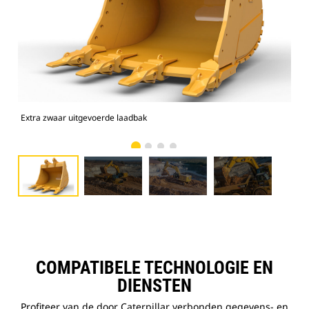
Extra zwaar uitgevoerde laadbak
Foto
COMPATIBELE TECHNOLOGIE EN
DIENSTEN
Profiteer van de door Caterpillar verbonden gegevens- en