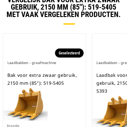
Speciale CW-koppelingen zijn
GEBRUIK, 2150 MM (85"): 519-5405
beschikbaar voor alle
MET VAAK VERGELEKEN PRODUCTEN.
graafmachines op rupsbanden en
op wielen.
Geselecteerd
Laadbakken - graafmachine
Laadbakken - gr
Bak voor extra zwaar gebruik,
Laadbak voor
2150 mm (85"): 519-5405
gebruik, 215
5393
Breedte