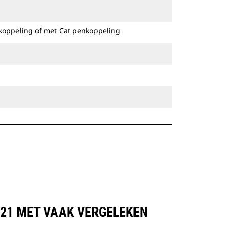
Speciale CW-koppelingen zijn
beschikbaar voor alle graafmachines
koppeling of met Cat penkoppeling
op rupsbanden en op wielen.
2921 MET VAAK VERGELEKEN