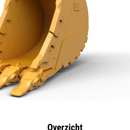
rdelen
Specificaties
Hulpmiddelen
Rondleidin
Overzicht