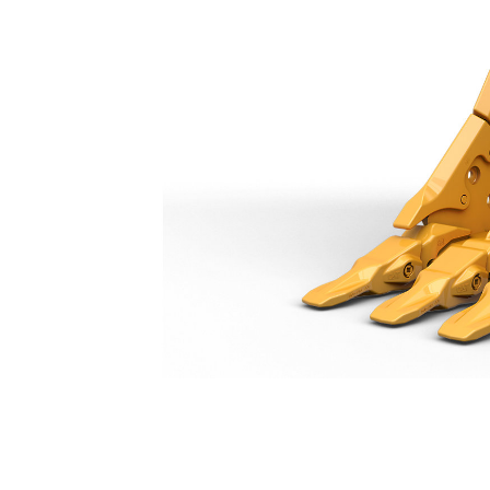
Bak Voor Extra Zwaar Gebruik, 900 Mm (36"): 571-2921
Voo
Model wijzigen