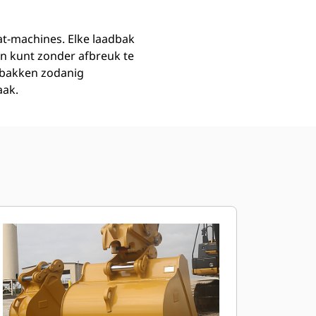
at-machines. Elke laadbak
n kunt zonder afbreuk te
dbakken zodanig
aak.