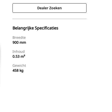
Dealer Zoeken
Belangrijke Specificaties
Breedte
900 mm
Inhoud
0.53 m³
Gewicht
458 kg
g
Dealer Zoeken
Prijsopgave Aanvragen