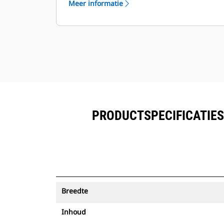
Meer informatie
worden bekeken naast de in Product
™
Link
ingeschreven uitrusting.
Bescherm uw activa. Laadbakken
met een Asset Tracker verzenden
een waarschuwing als ze een
eenvoudig in te stellen terreingrens
verlaten.
PRODUCTSPECIFICATIES 
Breedte
Inhoud