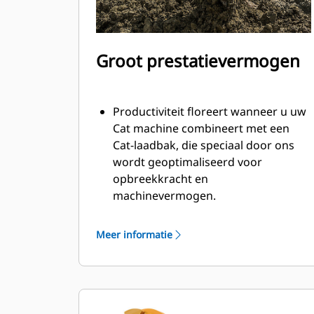
Groot prestatievermogen
Productiviteit floreert wanneer u uw
Cat machine combineert met een
Cat-laadbak, die speciaal door ons
wordt geoptimaliseerd voor
opbreekkracht en
machinevermogen.
Het schelpprofiel met dubbele radius
verbetert de materiaalstroom in de
Meer informatie
laadbak. De extra ruimte voor de hiel
zorgt ervoor dat de bodem van de
laadbak niet blijft slepen, waardoor
de onderhoudskosten worden
verminderd.