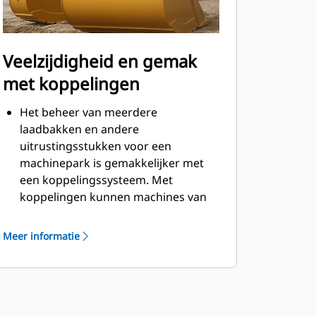
Veelzijdigheid en gemak
met koppelingen
Het beheer van meerdere
laadbakken en andere
uitrustingsstukken voor een
machinepark is gemakkelijker met
een koppelingssysteem. Met
koppelingen kunnen machines van
vergelijkbare grootte
uitrustingsstukken delen en kan de
Meer informatie
machinist binnen seconden
uitrustingsstukken uitwisselen
zonder de cabine te verlaten.
Laadbakken die direct kunnen
worden vastgepend op de machine