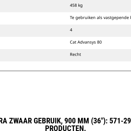
laadbak te brengen.
458 kg
U kunt krachtbakken voor extreem
zwaar gebruik direct op de machine
Te gebruiken als vastgepende 
bevestigen of gebruiken met een
Cat-penkoppeling of speciale CW-
4
koppeling.
Cat Advansys 80
Recht
A ZWAAR GEBRUIK, 900 MM (36"): 571-
PRODUCTEN.