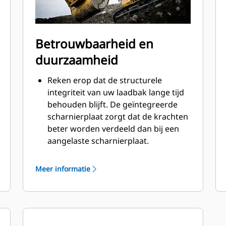
Betrouwbaarheid en
duurzaamheid
Reken erop dat de structurele
integriteit van uw laadbak lange tijd
behouden blijft. De geïntegreerde
scharnierplaat zorgt dat de krachten
beter worden verdeeld dan bij een
aangelaste scharnierplaat.
Cat laadbakken zijn vervaardigd van
schuurbestendig staal met hoge
Meer informatie
sterkte, vooral bij componenten die
blootstaan aan overmatige slijtage.
Bescherm de belangrijkste gedeelten
van uw laadbak die het meest
blootstaan aan slijtage met Cat-