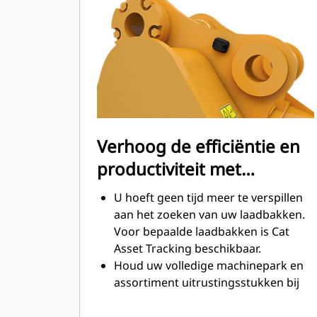
Het brandstofverbruik is het hoogst
tijdens het graven. Cat-laadbakken
zijn ontworpen om snel door
materiaal te snijden en de algehele
operationele efficiëntie van uw
machine te verbeteren.
Laad meer materiaal in minder tijd.
De vorm van de laadbak en de
Verhoog de efficiëntie en
zijbalken zorgt ervoor dat voor elke
productiviteit met
lading het meeste materiaal in de
laadbak blijft.
geïntegreerde Cat
U hoeft geen tijd meer te verspillen
Connect-technologieën
aan het zoeken van uw laadbakken.
Voor bepaalde laadbakken is Cat
Asset Tracking beschikbaar.
Houd uw volledige machinepark en
assortiment uitrustingsstukken bij
vanuit één bron. Laadbakken met
®
Asset Tracking kunnen in VisionLink