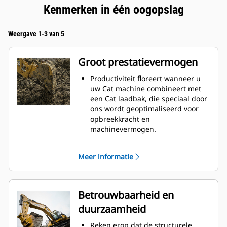
Kenmerken in één oogopslag
Weergave 1-3 van 5
Groot prestatievermogen
Productiviteit floreert wanneer u
uw Cat machine combineert met
een Cat laadbak, die speciaal door
ons wordt geoptimaliseerd voor
opbreekkracht en
machinevermogen.
Het schelpprofiel met dubbele
radius verbetert de
Meer informatie
materiaalstroom in de laadbak. De
extra ruimte voor de hiel zorgt
ervoor dat de bodem van de
laadbak niet blijft slepen,
Betrouwbaarheid en
waardoor de onderhoudskosten
duurzaamheid
worden verminderd.
Het brandstofverbruik is het
Reken erop dat de structurele