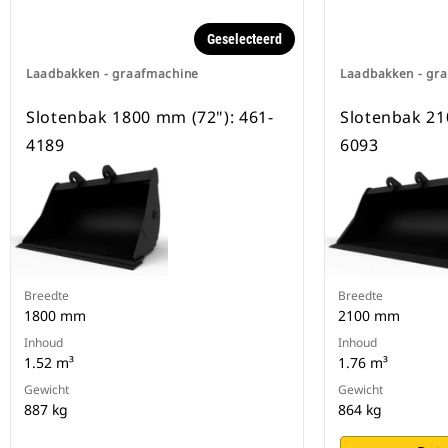
beschikbaar voor alle
graafmachines op rupsbanden en
Geselecteerd
op wielen.
Laadbakken - graafmachine
Laadbakken - gr
Slotenbak 1800 mm (72"): 461-
Slotenbak 21
4189
6093
Breedte
Breedte
1800 mm
2100 mm
Inhoud
Inhoud
1.52 m³
1.76 m³
Gewicht
Gewicht
887 kg
864 kg