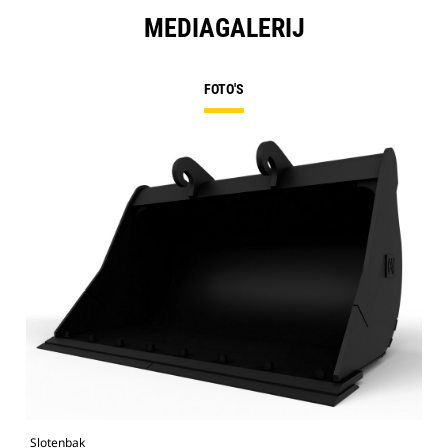
MEDIAGALERIJ
FOTO'S
Slotenbak
Afb