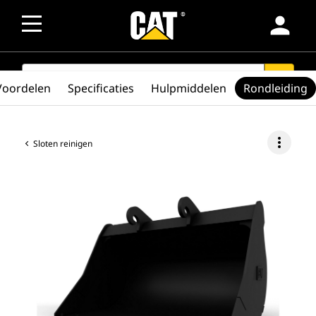
person
SEARCH
search
Voordelen
Specificaties
Hulpmiddelen
Rondleiding
more_vert
Sloten reinigen