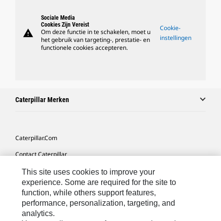
Sociale Media
Cookies Zijn Vereist
Cookie-
warning
Om deze functie in te schakelen, moet u
instellingen
het gebruik van targeting-, prestatie- en
functionele cookies accepteren.
Caterpillar Merken
Caterpillar.com
Contact Caterpillar
Mijn Marketingvoorkeuren
This site uses cookies to improve your
experience. Some are required for the site to
Site Map
function, while others support features,
performance, personalization, targeting, and
Cookie Settings
analytics.
Legal