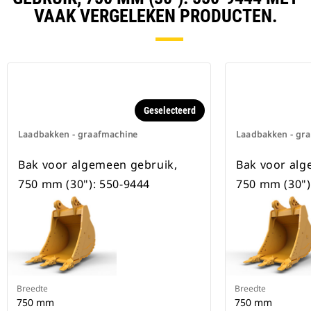
beschikbaar voor alle
VAAK VERGELEKEN PRODUCTEN.
graafmachines op rupsbanden en
op wielen.
Geselecteerd
Laadbakken - graafmachine
Laadbakken - gr
Bak voor algemeen gebruik,
Bak voor alg
750 mm (30"): 550-9444
750 mm (30")
Breedte
Breedte
750 mm
750 mm