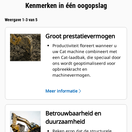
Kenmerken in één oogopslag
Weergave 1-3 van 5
Groot prestatievermogen
Productiviteit floreert wanneer u
uw Cat machine combineert met
een Cat-laadbak, die speciaal door
ons wordt geoptimaliseerd voor
opbreekkracht en
machinevermogen.
Het schelpprofiel met dubbele
radius verbetert de
Meer informatie
materiaalstroom in de laadbak. De
extra ruimte voor de hiel zorgt
ervoor dat de bodem van de
laadbak niet blijft slepen,
Betrouwbaarheid en
waardoor de onderhoudskosten
duurzaamheid
worden verminderd.
Het brandstofverbruik is het
Reken erop dat de structurele