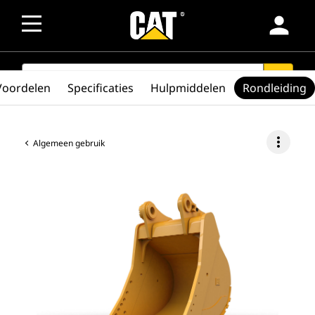
person
SEARCH
search
Voordelen
Specificaties
Hulpmiddelen
Rondleiding
more_vert
Algemeen gebruik