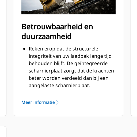
Betrouwbaarheid en
duurzaamheid
Reken erop dat de structurele
integriteit van uw laadbak lange tijd
behouden blijft. De geïntegreerde
scharnierplaat zorgt dat de krachten
beter worden verdeeld dan bij een
aangelaste scharnierplaat.
Cat laadbakken zijn vervaardigd van
schuurbestendig staal met hoge
Meer informatie
sterkte, vooral bij componenten die
blootstaan aan overmatige slijtage.
Bescherm de belangrijkste gedeelten
van uw laadbak die het meest
blootstaan aan slijtage met Cat-