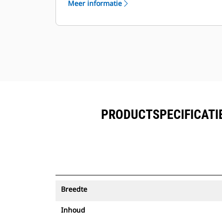
Meer informatie
worden bekeken naast de in Product
™
Link
ingeschreven uitrusting.
Bescherm uw activa. Laadbakken
met een Asset Tracker verzenden
een waarschuwing als ze een
eenvoudig in te stellen terreingrens
verlaten.
PRODUCTSPECIFICATIE
Breedte
Inhoud