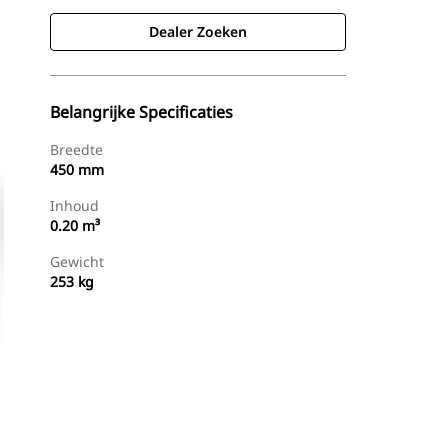
Dealer Zoeken
Belangrijke Specificaties
Breedte
450 mm
Inhoud
0.20 m³
Gewicht
253 kg
g
Dealer Zoeken
Prijsopgave Aanvragen