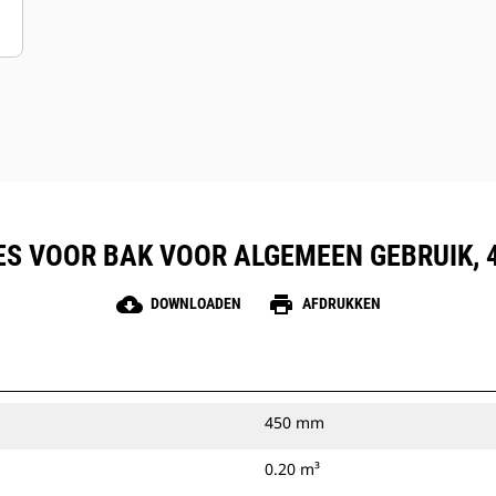
laadbak en toepassing. Bakpunten
zijn leverbaar in uiteenlopende
opties die voldoen aan uw specifieke
toepassingseisen.
S VOOR BAK VOOR ALGEMEEN GEBRUIK, 45
cloud_download
print
DOWNLOADEN
AFDRUKKEN
450 mm
0.20 m³