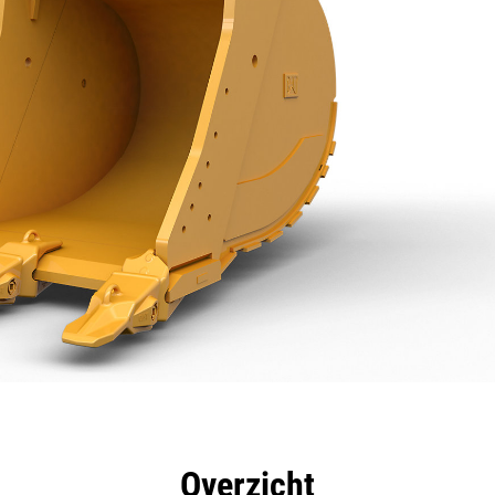
rdelen
Specificaties
Hulpmiddelen
Rondleidin
Overzicht