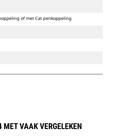
Speciale CW-koppelingen zijn
beschikbaar voor alle graafmachines
koppeling of met Cat penkoppeling
op rupsbanden en op wielen.
74 MET VAAK VERGELEKEN