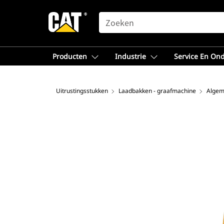
SEARCH
Producten
Industrie
Service En On
Uitrustingsstukken
Laadbakken - graafmachine
Algem