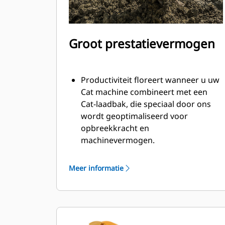
Groot prestatievermogen
Productiviteit floreert wanneer u uw
Cat machine combineert met een
Cat-laadbak, die speciaal door ons
wordt geoptimaliseerd voor
opbreekkracht en
machinevermogen.
Het schelpprofiel met dubbele radius
verbetert de materiaalstroom in de
Meer informatie
laadbak. De extra ruimte voor de hiel
zorgt ervoor dat de bodem van de
laadbak niet blijft slepen, waardoor
de onderhoudskosten worden
verminderd.