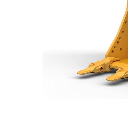
Bak Voor Algemeen Gebruik, 450 Mm (18"): 573-4974
Voo
Model wijzigen