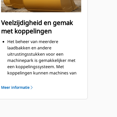
Veelzijdigheid en gemak
met koppelingen
Het beheer van meerdere
laadbakken en andere
uitrustingsstukken voor een
machinepark is gemakkelijker met
een koppelingssysteem. Met
koppelingen kunnen machines van
vergelijkbare grootte
uitrustingsstukken delen en kan de
Meer informatie
machinist binnen seconden
uitrustingsstukken uitwisselen
zonder de cabine te verlaten.
Laadbakken die direct kunnen
worden vastgepend op de machine