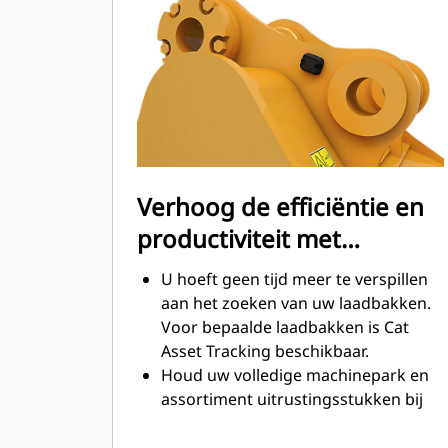
Het brandstofverbruik is het hoogst
tijdens het graven. Cat-laadbakken
zijn ontworpen om snel door
materiaal te snijden en de algehele
operationele efficiëntie van uw
machine te verbeteren.
Laad meer materiaal in minder tijd.
De vorm van de laadbak en de
Verhoog de efficiëntie en
zijbalken zorgt ervoor dat voor elke
productiviteit met
lading het meeste materiaal in de
laadbak blijft.
geïntegreerde Cat
U hoeft geen tijd meer te verspillen
Connect-technologieën
aan het zoeken van uw laadbakken.
Voor bepaalde laadbakken is Cat
Asset Tracking beschikbaar.
Houd uw volledige machinepark en
assortiment uitrustingsstukken bij
vanuit één bron. Laadbakken met
®
Asset Tracking kunnen in VisionLink