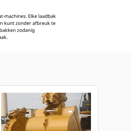
at-machines. Elke laadbak
n kunt zonder afbreuk te
dbakken zodanig
aak.