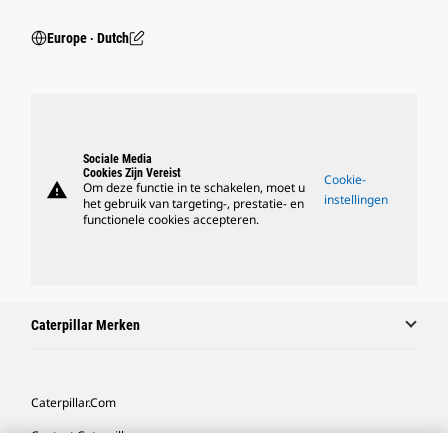
Europe ‧ Dutch
Sociale Media
Cookies Zijn Vereist
Cookie-
warning
Om deze functie in te schakelen, moet u
instellingen
het gebruik van targeting-, prestatie- en
functionele cookies accepteren.
Caterpillar Merken
Caterpillar.com
Contact Caterpillar