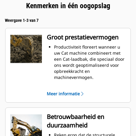
Kenmerken in één oogopslag
Weergave 1-3 van 7
Groot prestatievermogen
Productiviteit floreert wanneer u
uw Cat machine combineert met
een Cat-laadbak, die speciaal door
ons wordt geoptimaliseerd voor
opbreekkracht en
machinevermogen.
Het schelpprofiel met dubbele
radius verbetert de
Meer informatie
materiaalstroom in de laadbak. De
extra ruimte voor de hiel zorgt
ervoor dat de bodem van de
laadbak niet blijft slepen,
Betrouwbaarheid en
waardoor de onderhoudskosten
duurzaamheid
worden verminderd.
Het brandstofverbruik is het
Reken erop dat de structurele