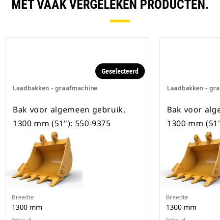
beschikbaar voor alle
MET VAAK VERGELEKEN PRODUCTEN.
graafmachines op rupsbanden en
op wielen.
Geselecteerd
Laadbakken - graafmachine
Laadbakken - gr
Bak voor algemeen gebruik,
Bak voor alg
1300 mm (51"): 550-9375
1300 mm (51"
Breedte
Breedte
1300 mm
1300 mm