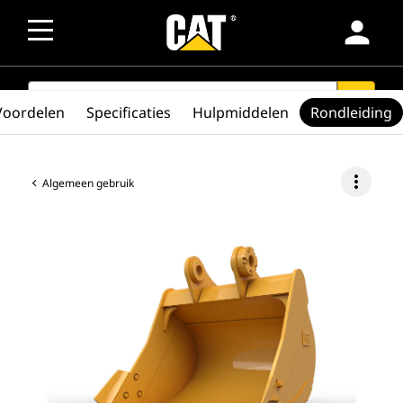
person
SEARCH
search
Voordelen
Specificaties
Hulpmiddelen
Rondleiding
more_vert
Algemeen gebruik