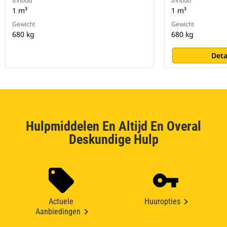
Inhoud
Inhoud
1 m³
1 m³
Gewicht
Gewicht
680 kg
680 kg
Deta
Hulpmiddelen En Altijd En Overal
Deskundige Hulp
Actuele
Huuropties
Aanbiedingen