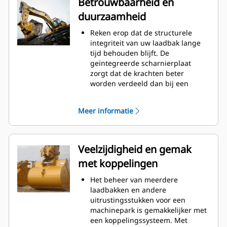
Betrouwbaarheid en
waardoor de onderhoudskosten
duurzaamheid
worden verminderd.
Het brandstofverbruik is het
Reken erop dat de structurele
hoogst tijdens het graven. Cat-
integriteit van uw laadbak lange
laadbakken zijn ontworpen om
tijd behouden blijft. De
snel door materiaal te snijden en
geïntegreerde scharnierplaat
de algehele operationele
zorgt dat de krachten beter
efficiëntie van uw machine te
worden verdeeld dan bij een
verbeteren.
aangelaste scharnierplaat.
Laad meer materiaal in minder
Cat laadbakken zijn vervaardigd
tijd. De vorm van de laadbak en de
Meer informatie
van schuurbestendig staal met
zijbalken zorgt ervoor dat voor elke
hoge sterkte, vooral bij
lading het meeste materiaal in de
componenten die blootstaan aan
laadbak blijft.
overmatige slijtage.
Veelzijdigheid en gemak
Bescherm de belangrijkste
met koppelingen
gedeelten van uw laadbak die het
meest blootstaan aan slijtage met
Het beheer van meerdere
Cat® graafgereedschap (GET:
laadbakken en andere
Ground Engaging Tools).
uitrustingsstukken voor een
Hogere productie in veeleisende
machinepark is gemakkelijker met
toepassingen, betere penetratie in
een koppelingssysteem. Met
bergen en snellere cyclustijden