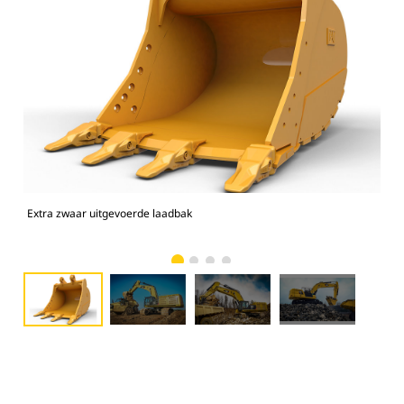
Extra zwaar uitgevoerde laadbak
374