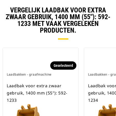
uitrustingsstukken wordt
verzekerd.
VERGELIJK LAADBAK VOOR EXTRA
Speciale CW-koppelingen zijn
ZWAAR GEBRUIK, 1400 MM (55"): 592-
beschikbaar voor alle
1233 MET VAAK VERGELEKEN
graafmachines op rupsbanden en
op wielen.
PRODUCTEN.
Geselecteerd
Laadbakken - graafmachine
Laadbakken - gr
Laadbak voor extra zwaar
Laadbak voor
gebruik, 1400 mm (55"): 592-
gebruik, 140
1233
1234