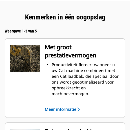
Kenmerken in één oogopslag
Weergave 1-3 van 5
Met groot
prestatievermogen
Productiviteit floreert wanneer u
uw Cat machine combineert met
een Cat laadbak, die speciaal door
ons wordt geoptimaliseerd voor
opbreekkracht en
machinevermogen.
Het schelpprofiel met dubbele
radius verbetert de
Meer informatie
materiaalstroom in de laadbak. De
extra ruimte voor de hiel zorgt
ervoor dat de bodem van de
laadbak niet blijft slepen,