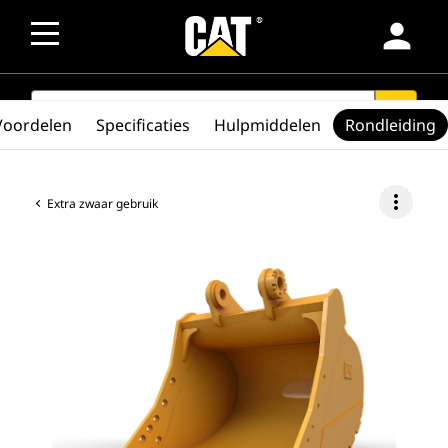
person
SEARCH
search
Voordelen
Specificaties
Hulpmiddelen
Rondleiding
more_vert
Extra zwaar gebruik