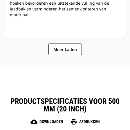
hoeken bevorderen een uitstekende vulling van de
laadbak en verminderen het samenklonteren van
materiaal.
Meer Laden
PRODUCTSPECIFICATIES VOOR 500
MM (20 INCH)
cloud_download
print
DOWNLOADEN
AFDRUKKEN