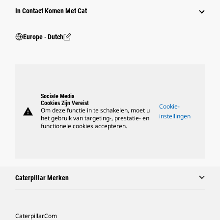
In Contact Komen Met Cat
Europe ‧ Dutch
Sociale Media
Cookies Zijn Vereist
Cookie-
warning
Om deze functie in te schakelen, moet u
instellingen
het gebruik van targeting-, prestatie- en
functionele cookies accepteren.
Caterpillar Merken
Caterpillar.com