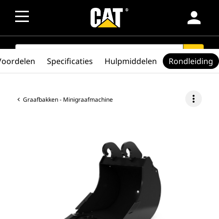
person
SEARCH
search
Voordelen
Specificaties
Hulpmiddelen
Rondleiding
more_vert
Graafbakken - Minigraafmachine