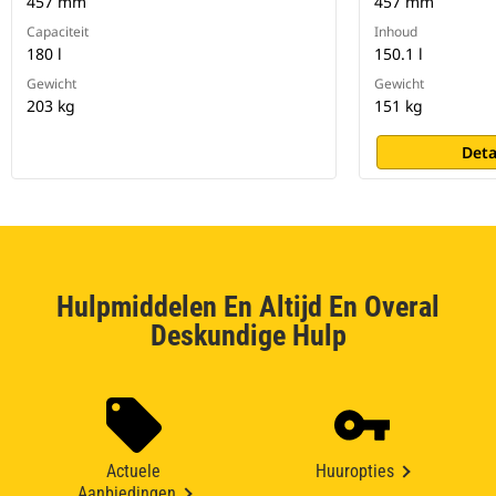
457 mm
457 mm
Capaciteit
Inhoud
180 l
150.1 l
Gewicht
Gewicht
203 kg
151 kg
Deta
Hulpmiddelen En Altijd En Overal
Deskundige Hulp
Actuele
Huuropties
Aanbiedingen