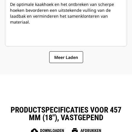
De optimale kaakhoek en het ontbreken van scherpe
hoeken bevorderen een uitstekende vulling van de
laadbak en verminderen het samenklonteren van
materiaal.
Meer Laden
PRODUCTSPECIFICATIES VOOR 457
MM (18"), VASTGEPEND
cloud_download
print
DOWNLOADEN
AFDRUKKEN