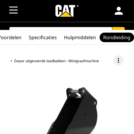
person
SEARCH
search
Voordelen
Specificaties
Hulpmiddelen
Rondleiding
more_vert
Zwaar uitgevoerde laadbakken - Minigraafmachine