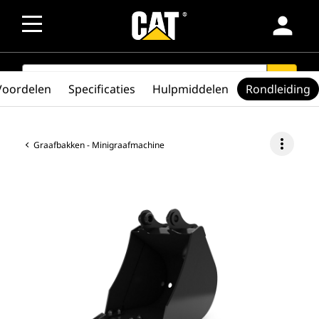
person
SEARCH
search
Voordelen
Specificaties
Hulpmiddelen
Rondleiding
more_vert
Graafbakken - Minigraafmachine