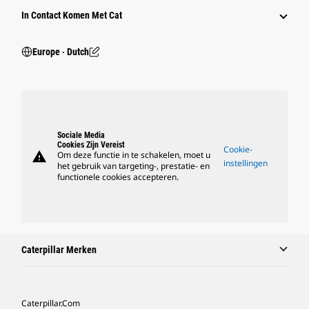
In Contact Komen Met Cat
Europe ‧ Dutch
Sociale Media
Cookies Zijn Vereist
Cookie-
warning
Om deze functie in te schakelen, moet u
instellingen
het gebruik van targeting-, prestatie- en
functionele cookies accepteren.
Caterpillar Merken
Caterpillar.com