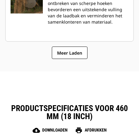
ontbreken van scherpe hoeken
bevorderen een uitstekende vulling
van de laadbak en verminderen het
samenklonteren van materiaal.
Meer Laden
PRODUCTSPECIFICATIES VOOR 460
MM (18 INCH)
cloud_download
print
DOWNLOADEN
AFDRUKKEN