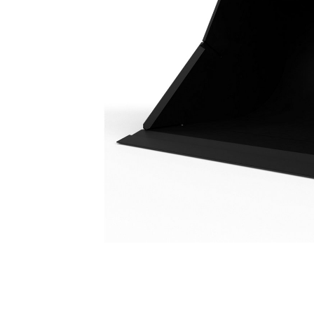
Slotenbak 2400 Mm (94"): 462-8431
Voo
Model wijzigen