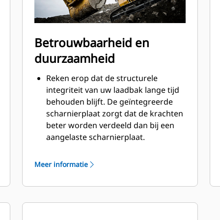
Betrouwbaarheid en
duurzaamheid
Reken erop dat de structurele
integriteit van uw laadbak lange tijd
behouden blijft. De geïntegreerde
scharnierplaat zorgt dat de krachten
beter worden verdeeld dan bij een
aangelaste scharnierplaat.
Cat laadbakken zijn vervaardigd van
schuurbestendig staal met hoge
Meer informatie
sterkte, vooral bij componenten die
blootstaan aan overmatige slijtage.
Bescherm de belangrijkste gedeelten
van uw laadbak die het meest
®
blootstaan aan slijtage met Cat