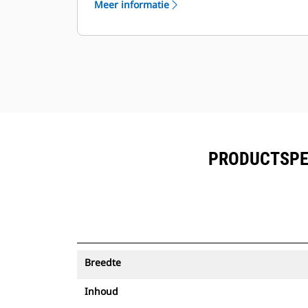
Meer informatie
worden bekeken naast de in Product
™
Link
ingeschreven uitrusting.
Bescherm uw activa. Laadbakken
met een Asset Tracker verzenden
een waarschuwing als ze een
eenvoudig in te stellen terreingrens
verlaten.
PRODUCTSPEC
Breedte
Inhoud