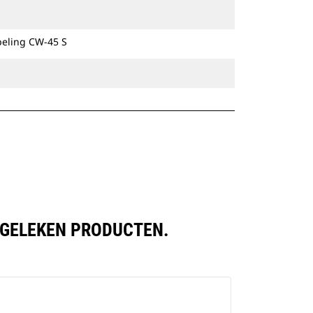
Speciale CW-koppelingen zijn
beschikbaar voor alle graafmachines
peling CW-45 S
op rupsbanden en op wielen.
ERGELEKEN PRODUCTEN.