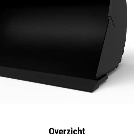
rdelen
Specificaties
Hulpmiddelen
Rondleidin
Overzicht