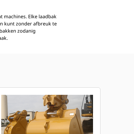
at machines. Elke laadbak
n kunt zonder afbreuk te
dbakken zodanig
aak.