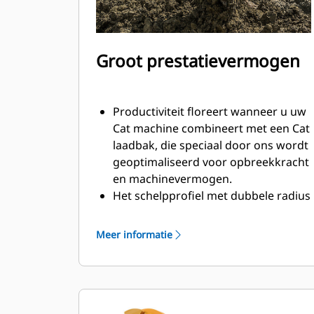
Groot prestatievermogen
Productiviteit floreert wanneer u uw
Cat machine combineert met een Cat
laadbak, die speciaal door ons wordt
geoptimaliseerd voor opbreekkracht
en machinevermogen.
Het schelpprofiel met dubbele radius
verbetert de materiaalstroom in de
laadbak. De extra ruimte voor de hiel
Meer informatie
zorgt ervoor dat de bodem van de
laadbak niet blijft slepen, waardoor
de onderhoudskosten worden
verminderd.
Het brandstofverbruik is het hoogst