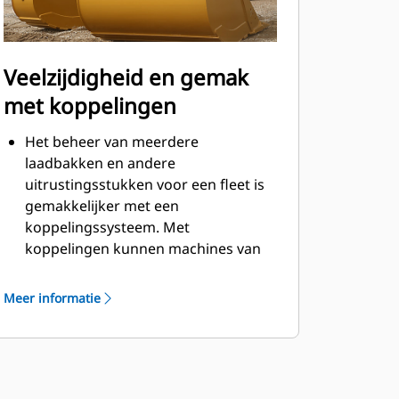
Veelzijdigheid en gemak
met koppelingen
Het beheer van meerdere
laadbakken en andere
uitrustingsstukken voor een fleet is
gemakkelijker met een
koppelingssysteem. Met
koppelingen kunnen machines van
vergelijkbare grootte
uitrustingsstukken delen en kan de
Meer informatie
machinist binnen seconden
uitrustingsstukken uitwisselen
zonder de cabine te verlaten.
Laadbakken die direct kunnen
worden vastgepend op de machine