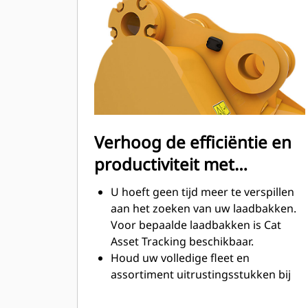
tijdens het graven. Cat laadbakken
zijn ontworpen om snel door
materiaal te snijden en de algehele
operationele efficiëntie van uw
machine te verbeteren.
Laad meer materiaal in minder tijd.
De vorm van de laadbak en de
zijbalken zorgt ervoor dat voor elke
Verhoog de efficiëntie en
lading het meeste materiaal in de
productiviteit met
laadbak blijft.
geïntegreerde Cat
U hoeft geen tijd meer te verspillen
Connect-technologieën
aan het zoeken van uw laadbakken.
Voor bepaalde laadbakken is Cat
Asset Tracking beschikbaar.
Houd uw volledige fleet en
assortiment uitrustingsstukken bij
vanuit één bron. Laadbakken met
®
Asset Tracking kunnen in VisionLink