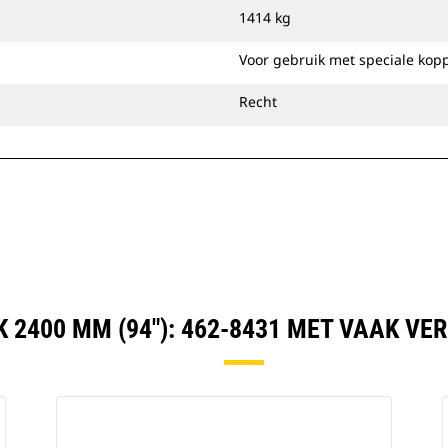
bereiken van een uitstekende
1414 kg
afwerking bij nivellering of opvullen.
U kunt laadbakken voor het reinigen
Voor gebruik met speciale kop
van sloten direct op de machine
bevestigen of gebruiken met een Cat
Recht
penkoppeling of speciale CW-
koppeling.
 2400 MM (94"): 462-8431 MET VAAK V