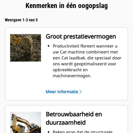
Kenmerken in één oogopslag
Weergave 1-3 van 5
Groot prestatievermogen
Productiviteit floreert wanneer u
uw Cat machine combineert met
een Cat laadbak, die speciaal door
ons wordt geoptimaliseerd voor
opbreekkracht en
machinevermogen.
Het schelpprofiel met dubbele
radius verbetert de
Meer informatie
materiaalstroom in de laadbak. De
extra ruimte voor de hiel zorgt
ervoor dat de bodem van de
laadbak niet blijft slepen,
Betrouwbaarheid en
waardoor de onderhoudskosten
duurzaamheid
worden verminderd.
Het brandstofverbruik is het
Reken erop dat de structurele