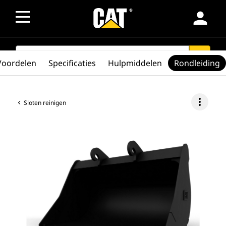
person
SEARCH
search
Voordelen
Specificaties
Hulpmiddelen
Rondleiding
more_vert
Sloten reinigen