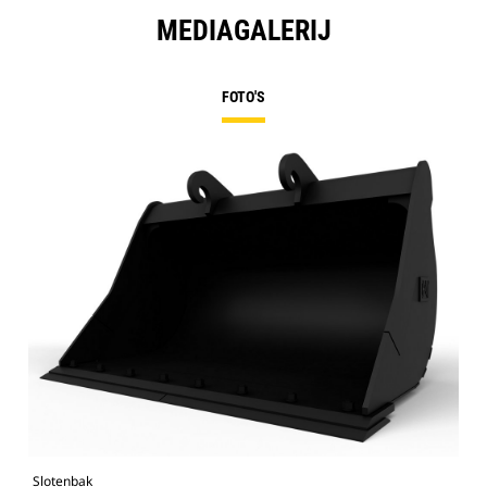
MEDIAGALERIJ
FOTO'S
Slotenbak
Afb