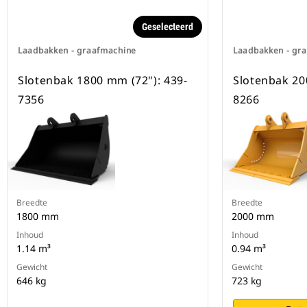
beschikbaar voor alle
graafmachines op rupsbanden en
Geselecteerd
op wielen.
Laadbakken - graafmachine
Laadbakken - gr
Slotenbak 1800 mm (72"): 439-
Slotenbak 20
7356
8266
Breedte
Breedte
1800 mm
2000 mm
Inhoud
Inhoud
1.14 m³
0.94 m³
Gewicht
Gewicht
646 kg
723 kg