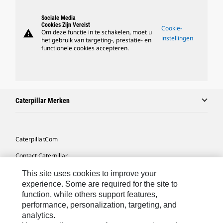
Sociale Media
Cookies Zijn Vereist
Cookie-
warning
Om deze functie in te schakelen, moet u
instellingen
het gebruik van targeting-, prestatie- en
functionele cookies accepteren.
Caterpillar Merken
Caterpillar.com
Contact Caterpillar
Mijn Marketingvoorkeuren
This site uses cookies to improve your
experience. Some are required for the site to
Site Map
function, while others support features,
performance, personalization, targeting, and
Cookie Settings
analytics.
Legal