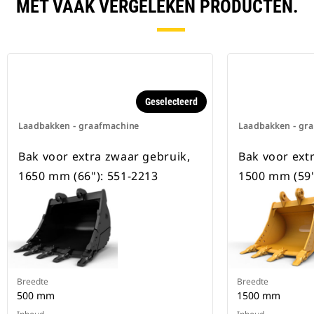
beschikbaar voor alle
MET VAAK VERGELEKEN PRODUCTEN.
graafmachines op rupsbanden en
op wielen.
Geselecteerd
Laadbakken - graafmachine
Laadbakken - gr
Bak voor extra zwaar gebruik,
Bak voor ext
1650 mm (66"): 551-2213
1500 mm (59"
Breedte
Breedte
500 mm
1500 mm