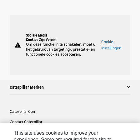
Sociale Media
Cookies Zijn Vereist
Cookie-
warning
Om deze functie in te schakelen, moet u
instellingen
het gebruik van targeting-, prestatie- en
functionele cookies accepteren.
Caterpillar Merken
Caterpillar.com
Contact Caterpillar
Mijn Marketingvoorkeuren
This site uses cookies to improve your
experience. Some are required for the site to