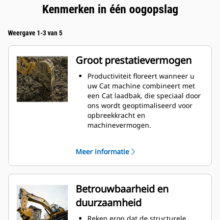
Kenmerken in één oogopslag
Weergave 1-3 van 5
Groot prestatievermogen
Productiviteit floreert wanneer u
uw Cat machine combineert met
een Cat laadbak, die speciaal door
ons wordt geoptimaliseerd voor
opbreekkracht en
machinevermogen.
Het schelpprofiel met dubbele
radius verbetert de
Meer informatie
materiaalstroom in de laadbak. De
extra ruimte voor de hiel zorgt
ervoor dat de bodem van de
laadbak niet blijft slepen,
Betrouwbaarheid en
waardoor de onderhoudskosten
duurzaamheid
worden verminderd.
Het brandstofverbruik is het
Reken erop dat de structurele