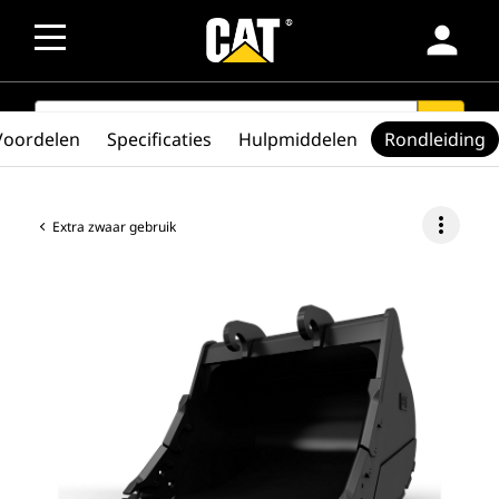
person
SEARCH
search
Voordelen
Specificaties
Hulpmiddelen
Rondleiding
more_vert
Extra zwaar gebruik