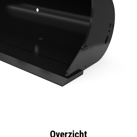
rdelen
Specificaties
Hulpmiddelen
Rondleidin
Overzicht