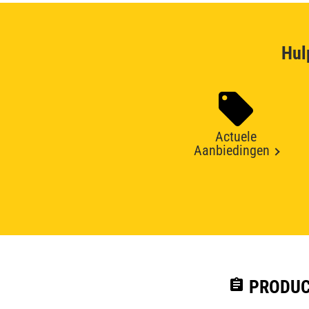
Hul
Actuele
Aanbiedingen
assignment
PRODUC