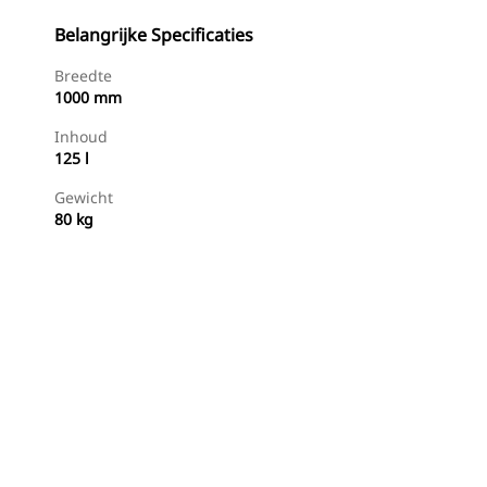
Belangrijke Specificaties
Breedte
1000 mm
Inhoud
125 l
Gewicht
80 kg
g
Nu Winkelen
Prijsopgave Aanvragen