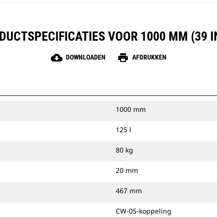
DUCTSPECIFICATIES VOOR 1000 MM (39 I
cloud_download
print
DOWNLOADEN
AFDRUKKEN
1000 mm
125 l
80 kg
20 mm
467 mm
CW-05-koppeling