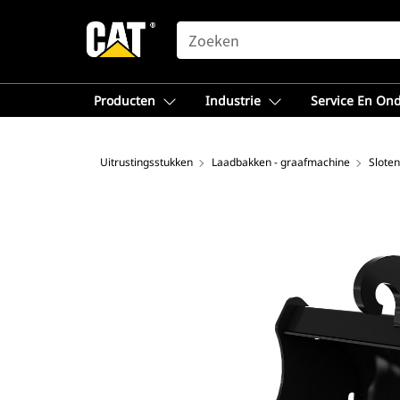
SEARCH
Producten
Industrie
Service En On
Uitrustingsstukken
Laadbakken - graafmachine
Slote