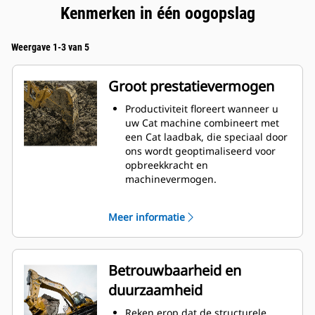
Kenmerken in één oogopslag
Weergave 1-3 van 5
Groot prestatievermogen
Productiviteit floreert wanneer u
uw Cat machine combineert met
een Cat laadbak, die speciaal door
ons wordt geoptimaliseerd voor
opbreekkracht en
machinevermogen.
Het schelpprofiel met dubbele
radius verbetert de
Meer informatie
materiaalstroom in de laadbak. De
extra ruimte voor de hiel zorgt
ervoor dat de bodem van de
laadbak niet blijft slepen,
Betrouwbaarheid en
waardoor de onderhoudskosten
duurzaamheid
worden verminderd.
Het brandstofverbruik is het
Reken erop dat de structurele