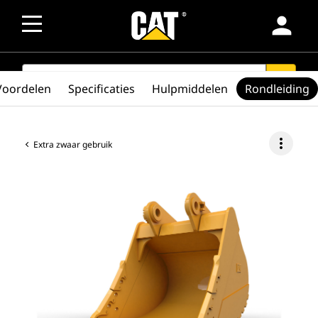
person
SEARCH
search
Voordelen
Specificaties
Hulpmiddelen
Rondleiding
more_vert
Extra zwaar gebruik