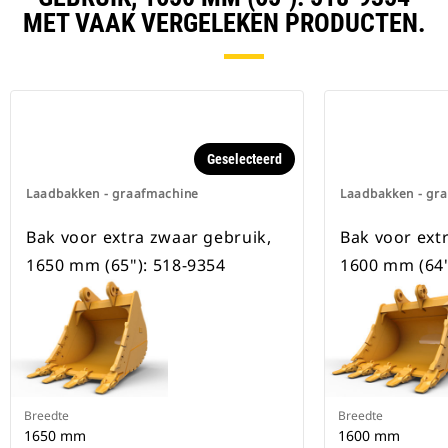
beschikbaar voor alle
MET VAAK VERGELEKEN PRODUCTEN.
graafmachines op rupsbanden en
op wielen.
Geselecteerd
Laadbakken - graafmachine
Laadbakken - gr
Bak voor extra zwaar gebruik,
Bak voor ext
1650 mm (65"): 518-9354
1600 mm (64"
Breedte
Breedte
1650 mm
1600 mm