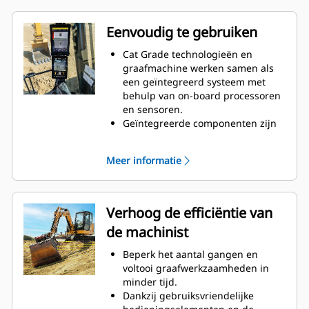
Eenvoudig te gebruiken
Cat Grade technologieën en
graafmachine werken samen als
een geïntegreerd systeem met
behulp van on-board processoren
en sensoren.
Geïntegreerde componenten zijn
beschermd tegen schade, wat een
lange levensduur verzekert.
Meer informatie
Selecteer uw gewenste doeldiepte
en -helling en het systeem geeft
realtime begeleiding voor diepte,
helling en de horizontale afstand
Verhoog de efficiëntie van
tot het juiste niveau, met hoogte-
de machinist
en dieptewaarschuwingen die de
gewenste nivellering of obstakels
Beperk het aantal gangen en
weergeven.
voltooi graafwerkzaamheden in
Pas de gewenste diepte en helling
minder tijd.
gemakkelijk aan via
Dankzij gebruiksvriendelijke
joystickopdrachten, de interface