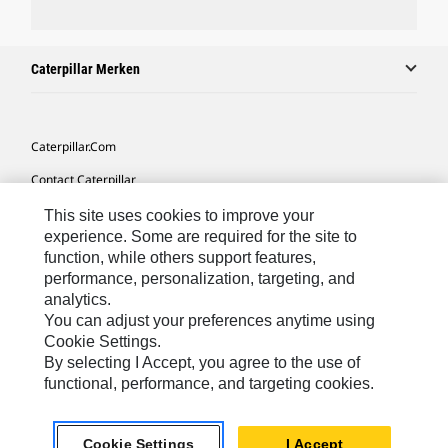
Caterpillar Merken
Caterpillar.com
Contact Caterpillar
Mijn Marketingvoorkeuren
This site uses cookies to improve your
experience. Some are required for the site to
Site Map
function, while others support features,
performance, personalization, targeting, and
Cookie Settings
analytics.
Legal
You can adjust your preferences anytime using
Cookie Settings.
Privacy
By selecting I Accept, you agree to the use of
functional, performance, and targeting cookies.
Europe-Dutch
© 2026 Caterpillar. Alle rechten voorbehouden.
Cookie Settings
I Accept