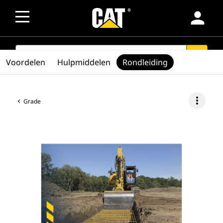
person
SEARCH
search
Voordelen
Hulpmiddelen
Rondleiding
more_vert
Grade