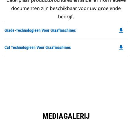
Caterpillar productbrochures en andere informatieve
documenten zijn beschikbaar voor uw groeiende
bedrijf.
file_download
Do
Grade-Technologieën Voor Graafmachines
P
O
file_download
Do
Cat Technologieën Voor Graafmachines
in
P
a
O
N
in
Ta
a
N
Ta
MEDIAGALERIJ