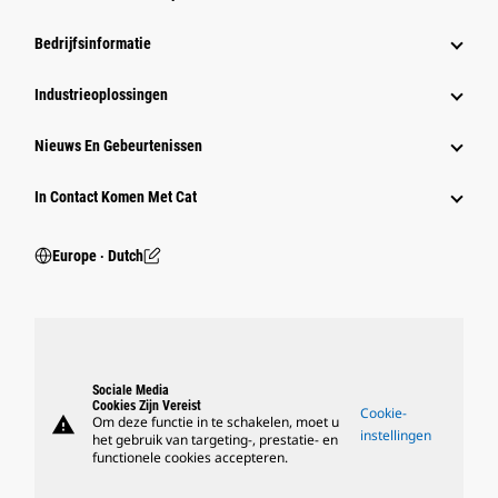
Bedrijfsinformatie
Industrieoplossingen
Nieuws En Gebeurtenissen
In Contact Komen Met Cat
Europe ‧ Dutch
Sociale Media
Cookies Zijn Vereist
Cookie-
warning
Om deze functie in te schakelen, moet u
instellingen
het gebruik van targeting-, prestatie- en
functionele cookies accepteren.