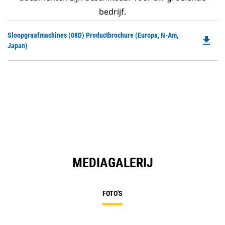
bedrijf.
Do
Sloopgraafmachines (08D) Productbrochure (Europa, N-Am,
file_download
P
Japan)
O
in
a
N
Ta
MEDIAGALERIJ
FOTO'S