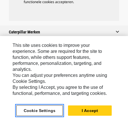
functionele cookies accepteren.
Caterpillar Merken
This site uses cookies to improve your
experience. Some are required for the site to
Caterpillar.com
function, while others support features,
performance, personalization, targeting, and
Contact Caterpillar
analytics.
Mijn Marketingvoorkeuren
You can adjust your preferences anytime using
Cookie Settings.
Site Map
By selecting I Accept, you agree to the use of
Cookie Settings
functional, performance, and targeting cookies.
Legal
Cookie Settings
I Accept
Privacy