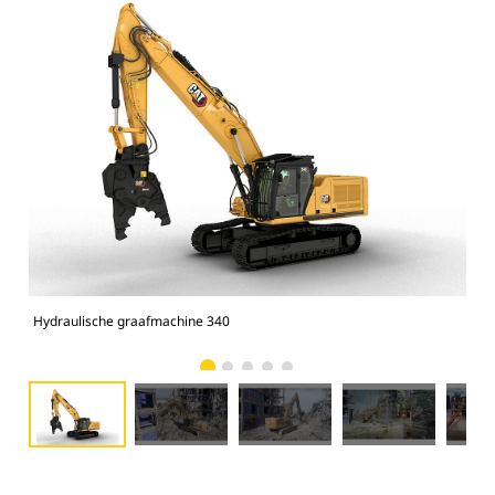
Hydraulische graafmachine 340
340