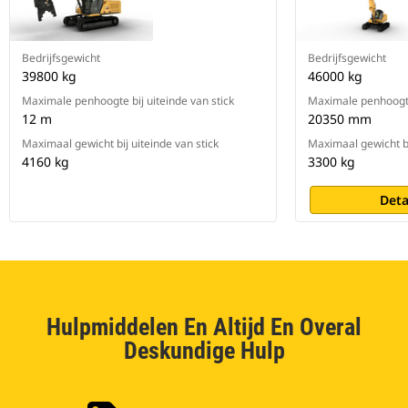
zonder internetverbinding of
VisionLink abonnement.
Met de Cat® PL161 locator voor
Bedrijfsgewicht
Bedrijfsgewicht
uitrustingsstukken worden
39800 kg
46000 kg
gebruikers geïnformeerd over de
locatie van hun uitrustingsstukken
Maximale penhoogte bij uiteinde van stick
Maximale penhoogte 
op alle werkterreinen, waardoor er
12 m
20350 mm
minder uitrustingsstukken worden
Maximaal gewicht bij uiteinde van stick
Maximaal gewicht bi
kwijtgeraakt en waarmee
4160 kg
3300 kg
onderhoud en vervangingen
kunnen worden ingepland. De
Deta
functie voor het herkennen van
uitrustingsstukken** stelt
automatische de machine-
instellingen af op basis van het
geselecteerde uitrustingsstuk.
Hulpmiddelen En Altijd En Overal
Deskundige Hulp