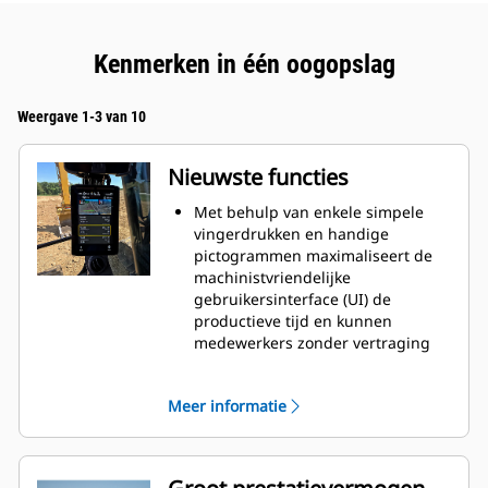
Kenmerken in één oogopslag
Weergave 1-3 van 10
Nieuwste functies
Met behulp van enkele simpele
vingerdrukken en handige
pictogrammen maximaliseert de
machinistvriendelijke
gebruikersinterface (UI) de
productieve tijd en kunnen
medewerkers zonder vertraging
aan de slag. Opnieuw bestellen
van uitrustingsstuklijsten en
Meer informatie
creëren van nieuwe
uitrustingsstukcombinaties
verloopt sneller, zodat machinisten
machines gemakkelijker kunnen