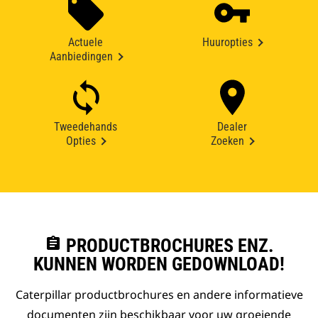
Actuele
Huuropties
Aanbiedingen
Tweedehands
Dealer
Opties
Zoeken
assignment
PRODUCTBROCHURES ENZ.
KUNNEN WORDEN GEDOWNLOAD!
Caterpillar productbrochures en andere informatieve
documenten zijn beschikbaar voor uw groeiende