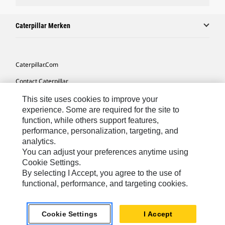
Caterpillar Merken
Caterpillar.com
Contact Caterpillar
Mijn Marketingvoorkeuren
This site uses cookies to improve your
experience. Some are required for the site to
Site Map
function, while others support features,
performance, personalization, targeting, and
Cookie Settings
analytics.
Legal
You can adjust your preferences anytime using
Cookie Settings.
Privacy
By selecting I Accept, you agree to the use of
functional, performance, and targeting cookies.
Europe-Dutch
© 2026 Caterpillar. Alle rechten voorbehouden.
Cookie Settings
I Accept