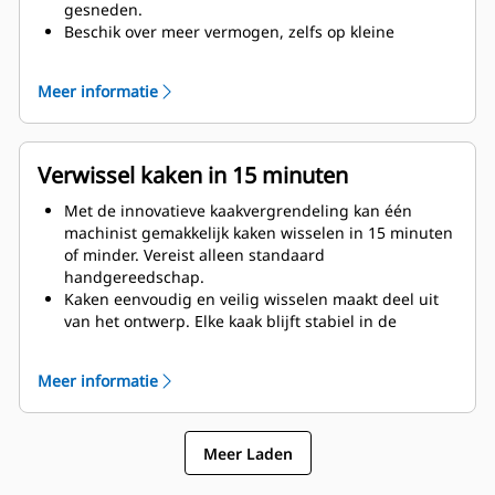
gesneden.
Beschik over meer vermogen, zelfs op kleine
graafmachines. Het compacte ontwerp houdt het
zwaartepunt zo dicht mogelijk bij de machine.
Meer informatie
Met een complete Cat sloopoplossing krijgt u
maximale prestaties en totale ondersteuning.
Programma's voor de MP zijn ingebouwd in het Cat
display van de nieuwe generatie. Voor
Verwissel kaken in 15 minuten
ondersteuning van uw gehele systeem kunt u
terecht op één plaats, bij uw plaatselijke Cat dealer.
Met de innovatieve kaakvergrendeling kan één
machinist gemakkelijk kaken wisselen in 15 minuten
of minder. Vereist alleen standaard
handgereedschap.
Kaken eenvoudig en veilig wisselen maakt deel uit
van het ontwerp. Elke kaak blijft stabiel in de
meegeleverde kaaksteun zitten, zelfs op de ruwste
werkterreinen.
Meer informatie
Op de MP332 kunnen de volgende kaaktypen
worden gemonteerd:
Meer Laden