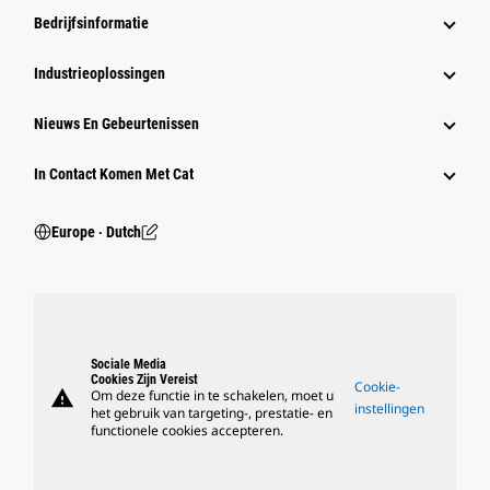
Bedrijfsinformatie
Industrieoplossingen
Nieuws En Gebeurtenissen
In Contact Komen Met Cat
Europe ‧ Dutch
Sociale Media
Cookies Zijn Vereist
Cookie-
warning
Om deze functie in te schakelen, moet u
instellingen
het gebruik van targeting-, prestatie- en
functionele cookies accepteren.