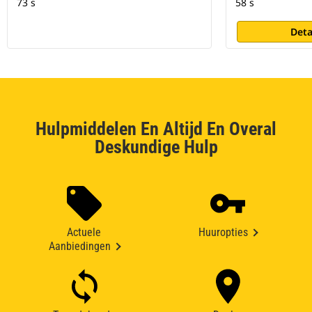
73 s
58 s
Deta
Hulpmiddelen En Altijd En Overal
Deskundige Hulp
Actuele
Huuropties
Aanbiedingen