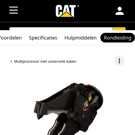
person
SEARCH
search
Voordelen
Specificaties
Hulpmiddelen
Rondleiding
more_vert
Multiprocessor met universele kaken