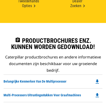
Tweedehands
Dealer
Opties
Zoeken
assignment
PRODUCTBROCHURES ENZ.
KUNNEN WORDEN GEDOWNLOAD!
Caterpillar productbrochures en andere informatieve
documenten zijn beschikbaar voor uw groeiende
bedrijf.
file_download
Do
Belangrijke Kenmerken Van De Multiprocessor
P
O
file_download
Do
Multi-Processors Uitrustingsstukken Voor Graafmachines
in
P
a
O