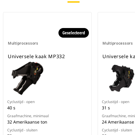
Geselecteerd
Multiprocessors
Multiprocessors
Universele kaak MP332
Universele 
Cyclustijd - open
Cyclustijd - open
40 s
31 s
Graafmachine, minimaal
Graafmachine, min
32 Amerikaanse ton
24 Amerikaanse
Cyclustijd - sluiten
Cyclustijd - sluiten