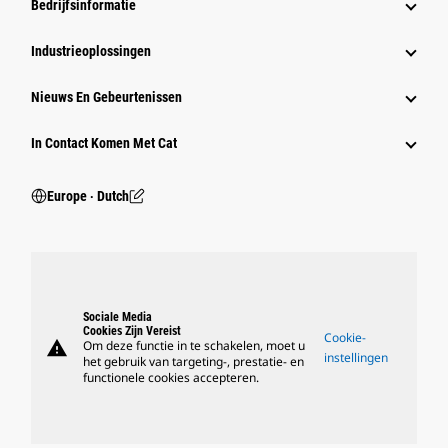
Bedrijfsinformatie
Industrieoplossingen
Nieuws En Gebeurtenissen
In Contact Komen Met Cat
Europe ‧ Dutch
Sociale Media
Cookies Zijn Vereist
Cookie-
warning
Om deze functie in te schakelen, moet u
instellingen
het gebruik van targeting-, prestatie- en
functionele cookies accepteren.