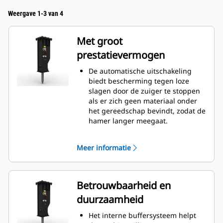
Weergave 1-3 van 4
Met groot
prestatievermogen
De automatische uitschakeling
biedt bescherming tegen loze
slagen door de zuiger te stoppen
als er zich geen materiaal onder
het gereedschap bevindt, zodat de
hamer langer meegaat.
Pas de zuigersnelheid handmatig
aan door te kiezen tussen hoge
Meer informatie
zuigersnelheid of maximaal
vermogen om de efficiëntie en
productie op het werkterrein te
helpen verhogen.
Betrouwbaarheid en
Dankzij de standaard
duurzaamheid
geluiddempende functie kunt u
een GC S hamer gebruiken op
Het interne buffersysteem helpt
werkterreinen in geluidsgevoelige