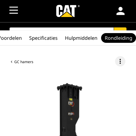
person
SEARCH
search
Voordelen
Specificaties
Hulpmiddelen
Rondleiding
more_vert
GC hamers