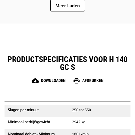
Meer Laden
machine te verwijderen.
Snelle en gemakkelijke toegang tot
de onderhoudszones maakt het
onderhoud van de hamer
eenvoudig.
PRODUCTSPECIFICATIES VOOR H 140
GC S
cloud_download
print
DOWNLOADEN
AFDRUKKEN
Slagen per minuut
250 tot 550
Minimaal bedrijfsgewicht
2942 kg
Nominaal debiet - Minimum
180 L/min