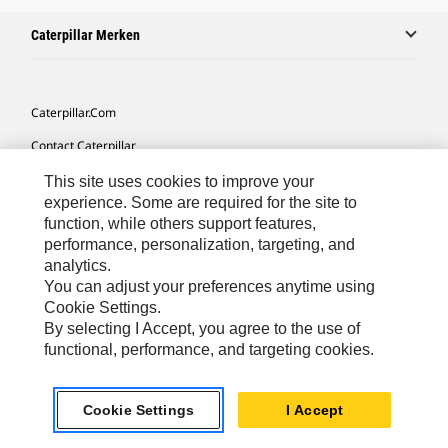
Caterpillar Merken
Caterpillar.com
Contact Caterpillar
Mijn Marketingvoorkeuren
This site uses cookies to improve your
experience. Some are required for the site to
Site Map
function, while others support features,
performance, personalization, targeting, and
Cookie Settings
analytics.
Legal
You can adjust your preferences anytime using
Cookie Settings.
Privacy
By selecting I Accept, you agree to the use of
functional, performance, and targeting cookies.
Europe-Dutch
© 2026 Caterpillar. Alle rechten voorbehouden.
Cookie Settings
I Accept