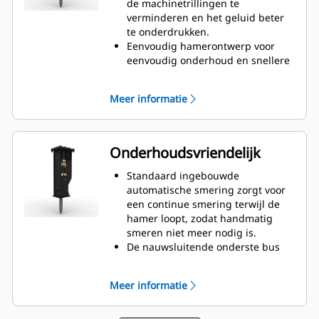
de machinetrillingen te
zoals woonomgevingen of in de
verminderen en het geluid beter
buurt van ziekenhuizen waar
te onderdrukken.
geluid gereguleerd is.
Eenvoudig hamerontwerp voor
eenvoudig onderhoud en snellere
revisies om de eigendoms- en
bedrijfskosten te helpen verlagen.
Meer informatie
Kritische hydraulische
componenten zijn in de behuizing
afgeschermd tegen schade,
waardoor de stilstandtijd op het
Onderhoudsvriendelijk
werkterrein korter wordt.
Standaard ingebouwde
automatische smering zorgt voor
een continue smering terwijl de
hamer loopt, zodat handmatig
smeren niet meer nodig is.
De nauwsluitende onderste bus
kan gemakkelijk in het veld
worden vervangen, waardoor de
Meer informatie
onderhoudstijd korter wordt.
Controleer de gaslading van de
hamer zonder deze van uw