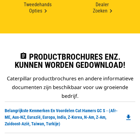
Tweedehands
Dealer
Opties
Zoeken
assignment
PRODUCTBROCHURES ENZ.
KUNNEN WORDEN GEDOWNLOAD!
Caterpillar productbrochures en andere informatieve
documenten zijn beschikbaar voor uw groeiende
bedrijf.
Do
Belangrijkste Kenmerken En Voordelen Cat Hamers GC S - (Afr-
file_download
P
ME, Aus-NZ, Eurazië, Europa, India, Z-Korea, N-Am, Z-Am,
O
Zuidoost-Azië, Taiwan, Turkije)
in
a