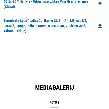
Do
GC En GC S Hamers - Uitrustingsstukken Voor Graafmachines
N
file_download
P
(Global)
Ta
O
in
Do
Technische Specificaties Cat Hamer GC S - (Afr-ME, Aus-NZ,
a
file_download
P
Eurazië, Europa, India, Z-Korea, N-Am, Z-Am, Zuidoost-Azië,
N
O
Taiwan, Turkije)
Ta
in
a
N
Ta
MEDIAGALERIJ
FOTO'S