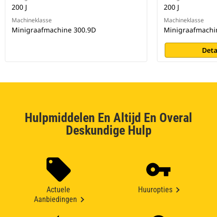
200 J
200 J
Machineklasse
Machineklasse
Minigraafmachine 300.9D
Minigraafmachin
Deta
Hulpmiddelen En Altijd En Overal
Deskundige Hulp
Actuele
Huuropties
Aanbiedingen