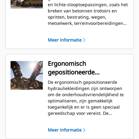
en lichte-slooptoepassingen, zoals het
breken van betonnen trottoirs en
opritten, bestrating, wegen,
metselwerk, terreinvoorbereidingen
en groenvoorziening en het
openbreken van bevroren grond voor
Meer informatie
het repareren van nutsvoorzieningen.
Ergonomisch
gepositioneerde
hydrauliekleidingen
De ergonomisch gepositioneerde
hydrauliekleidingen zijn ontworpen
om de onderhoudsvriendelijkheid te
optimaliseren, zijn gemakkelijk
toegankelijk en er is geen speciaal
gereedschap voor vereist. De
behuizing is zo geplaatst dat deze
bescherming biedt tegen stoten en
Meer informatie
vuil tijdens botsingen en biedt plaats
aan gereedschappen voor