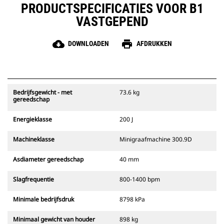
PRODUCTSPECIFICATIES VOOR B1
VASTGEPEND
cloud_download
print
DOWNLOADEN
AFDRUKKEN
Bedrijfsgewicht - met
73.6 kg
gereedschap
Energieklasse
200 J
Machineklasse
Minigraafmachine 300.9D
Asdiameter gereedschap
40 mm
Slagfrequentie
800-1400 bpm
Minimale bedrijfsdruk
8798 kPa
Minimaal gewicht van houder
898 kg