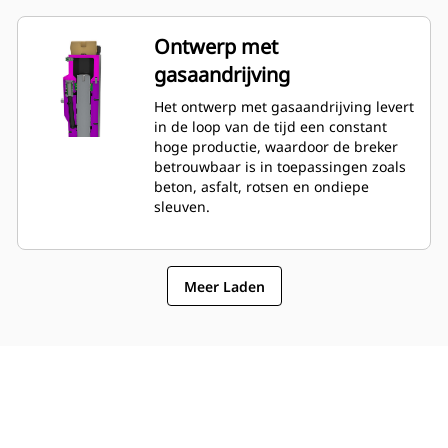
onderhouds- en
reparatiewerkzaamheden. De
Ontwerp met
hydrauliekleidingen en tegendruk
gasaandrijving
kunnen worden gecontroleerd en
geladen terwijl de breker op de
Het ontwerp met gasaandrijving levert
machine is gemonteerd, zodat de
in de loop van de tijd een constant
toestand van de breker snel kan
hoge productie, waardoor de breker
worden gecontroleerd.
betrouwbaar is in toepassingen zoals
beton, asfalt, rotsen en ondiepe
sleuven.
Meer Laden