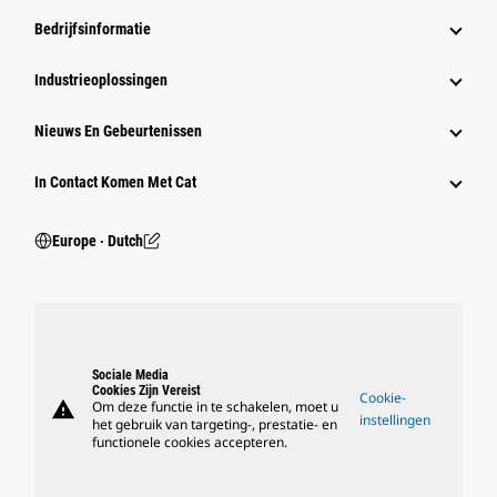
Bedrijfsinformatie
Industrieoplossingen
Nieuws En Gebeurtenissen
In Contact Komen Met Cat
Europe ‧ Dutch
Sociale Media
Cookies Zijn Vereist
Cookie-
warning
Om deze functie in te schakelen, moet u
instellingen
het gebruik van targeting-, prestatie- en
functionele cookies accepteren.