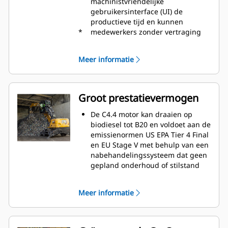
machinistvriendelijke
gebruikersinterface (UI) de
productieve tijd en kunnen
*
medewerkers zonder vertraging
aan de slag. Opnieuw bestellen
van uitrustingsstuklijsten en
Meer informatie
creëren van nieuwe
uitrustingsstukcombinaties
verloopt sneller, zodat machinisten
machines gemakkelijker kunnen
Groot prestatievermogen
instellen en de toegang tot
informatie verbetert.
De C4.4 motor kan draaien op
Dankzij de interface kunnen
biodiesel tot B20 en voldoet aan de
machinisten preciezer blijven
emissienormen US EPA Tier 4 Final
werken en elke seconde van hun
en EU Stage V met behulp van een
werktijd benutten. Het invoeren
nabehandelingssysteem dat geen
van koppelingen en hulpstukken
gepland onderhoud of stilstand
in het systeem is nu als
vereist.
mogelijkheid toegevoegd, zodat
Stem de machine af op het werk
Meer informatie
instellen van
met drie vermogensmodi: Power,
uitrustingsstukcombinaties veel
Smart en Eco. In de Smart-modus
efficiënter verloopt doordat de
wordt het vermogen van de motor
kalibratietijd aanzienlijk is verkort.
en hydrauliek automatisch