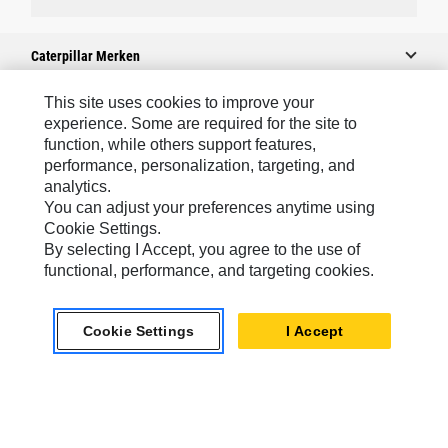
Caterpillar Merken
This site uses cookies to improve your
experience. Some are required for the site to
Caterpillar.com
function, while others support features,
performance, personalization, targeting, and
Contact Caterpillar
analytics.
Mijn Marketingvoorkeuren
You can adjust your preferences anytime using
Cookie Settings.
Site Map
By selecting I Accept, you agree to the use of
Cookie Settings
functional, performance, and targeting cookies.
Legal
Cookie Settings
I Accept
Privacy
Europe-Dutch
© 2026 Caterpillar. Alle rechten voorbehouden.