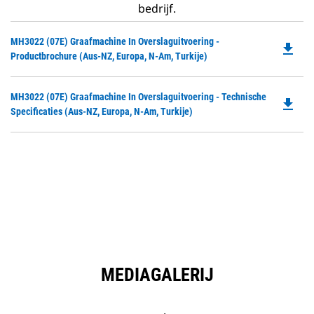
bedrijf.
Do
MH3022 (07E) Graafmachine In Overslaguitvoering -
file_download
P
Productbrochure (Aus-NZ, Europa, N-Am, Turkije)
O
in
Do
MH3022 (07E) Graafmachine In Overslaguitvoering - Technische
a
file_download
P
Specificaties (Aus-NZ, Europa, N-Am, Turkije)
N
O
Ta
in
a
N
Ta
MEDIAGALERIJ