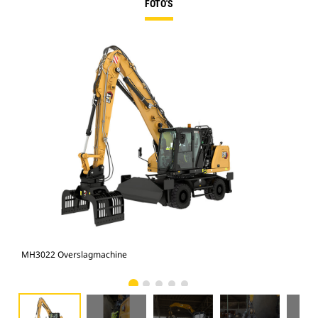
FOTO'S
MH3022 Overslagmachine
Mac