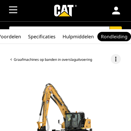
person
SEARCH
search
Voordelen
Specificaties
Hulpmiddelen
Rondleiding
more_vert
Graafmachines op banden in overslaguitvoering