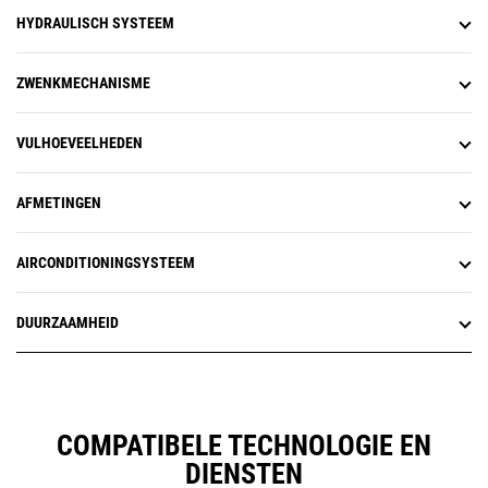
slingerdoelen te bereiken om het
HYDRAULISCH SYSTEEM
brandstofgebruik te helpen
verminderen en de cyclustijden te
verbeteren.
ZWENKMECHANISME
Remote Troubleshoot is een
mobiele toepassing waarmee uw
Cat dealer op afstand
VULHOEVEELHEDEN
diagnosetesten van uw
aangesloten machine kan
AFMETINGEN
uitvoeren, zodat problemen snel
en met minder uitvaltijd verholpen
kunnen worden.
AIRCONDITIONINGSYSTEEM
Remote Flash is een mobiele
toepassing waarmee u de software
aan boord kunt bijwerken zonder
DUURZAAMHEID
dat er een technicus aanwezig is,
zodat u software-updates kunt
uitvoeren als u dat uitkomt,
waardoor u efficiënter kunt
werken.
COMPATIBELE TECHNOLOGIE EN
DIENSTEN