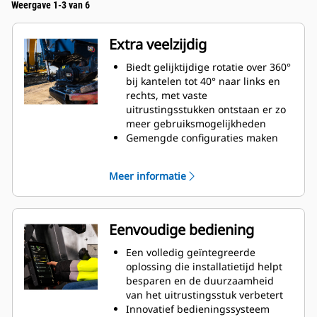
Weergave 1-3 van 6
Extra veelzijdig
Biedt gelijktijdige rotatie over 360°
bij kantelen tot 40° naar links en
rechts, met vaste
uitrustingsstukken ontstaan er zo
meer gebruiksmogelijkheden
Gemengde configuraties maken
een ruime keus mogelijk bij het
gebruik van gefabriceerde en
Meer informatie
hydraulische uitrustingsstukken
aangepast aan uw wensen
Mogelijkheid om standaard S-
koppeling om te bouwen naar
Eenvoudige bediening
hydraulisch bediende S-koppeling
Voor het uitvoeren van allerlei
Een volledig geïntegreerde
uiteenlopende taken zoals graven,
oplossing die installatietijd helpt
nivelleren, verdichten enzovoorts
besparen en de duurzaamheid
met meer precieze bewegingen en
van het uitrustingsstuk verbetert
zonder de machine te hoeven
Innovatief bedieningssysteem