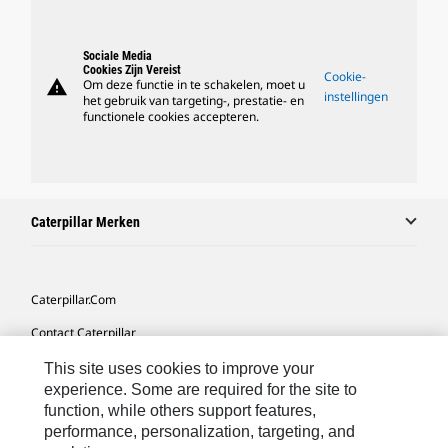
Sociale Media
Cookies Zijn Vereist
Cookie-
warning
Om deze functie in te schakelen, moet u
instellingen
het gebruik van targeting-, prestatie- en
functionele cookies accepteren.
Caterpillar Merken
Caterpillar.com
Contact Caterpillar
Mijn Marketingvoorkeuren
This site uses cookies to improve your
experience. Some are required for the site to
Site Map
function, while others support features,
performance, personalization, targeting, and
Cookie Settings