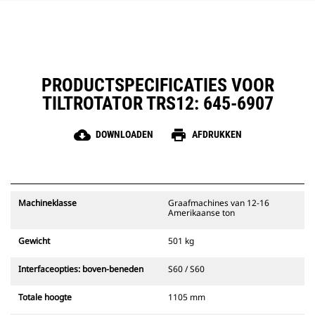
continu worden gesmeerd,
waardoor de levensduur van de
rotor wordt verlengd
Stalen slangen met grote diameter
helpen de tegendruk te verlagen,
verhogen de levensduur en
PRODUCTSPECIFICATIES VOOR
vereenvoudigen het onderhoud
TILTROTATOR TRS12: 645-6907
cloud_download
print
DOWNLOADEN
AFDRUKKEN
Machineklasse
Graafmachines van 12-16
Amerikaanse ton
Gewicht
501 kg
Interfaceopties: boven-beneden
S60 / S60
Totale hoogte
1105 mm