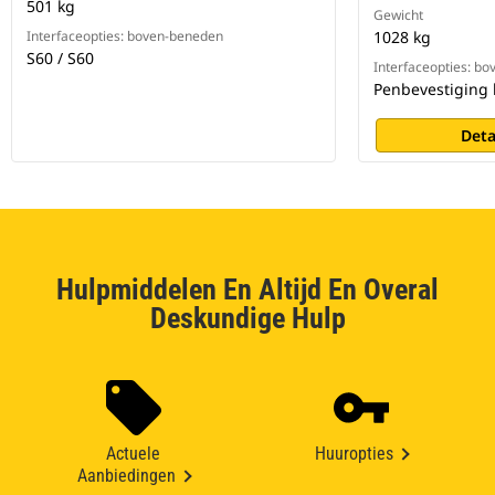
501 kg
Gewicht
Interfaceopties: boven-beneden
1028 kg
S60 / S60
Interfaceopties: b
Penbevestiging 
Deta
Hulpmiddelen En Altijd En Overal
Deskundige Hulp
Actuele
Huuropties
Aanbiedingen