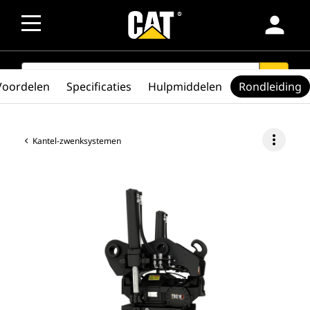
person
SEARCH
search
Voordelen
Specificaties
Hulpmiddelen
Rondleiding
more_vert
Kantel-zwenksystemen