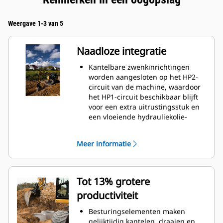
Weergave 1-3 van 5
Naadloze integratie
Kantelbare zwenkinrichtingen
worden aangesloten op het HP2-
circuit van de machine, waardoor
het HP1-circuit beschikbaar blijft
voor een extra uitrustingsstuk en
een vloeiende hydrauliekolie-
opbrengst voor beide wordt
gewaarborgd
Meer informatie
Weergavefunctie geïntegreerd
met de monitor van de machine
Positioneringssysteem maakt
verbinding met Cat GRADE met 3D
Tot 13% grotere
productiviteit
Besturingselementen maken
gelijktijdig kantelen, draaien en