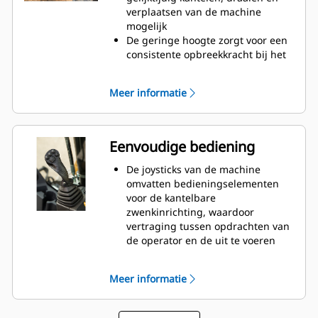
verplaatsen van de machine
mogelijk
De geringe hoogte zorgt voor een
consistente opbreekkracht bij het
graven
Met hydraulische snelkoppeling
Meer informatie
kan binnen enkele seconden van
uitrustingsstuk worden gewisseld
Verzet meer werk met minder
uitrustingsstukken en machines
Eenvoudige bediening
De joysticks van de machine
omvatten bedieningselementen
voor de kantelbare
zwenkinrichting, waardoor
vertraging tussen opdrachten van
de operator en de uit te voeren
acties wordt voorkomen
Met olie gevulde tandwielkast
Meer informatie
zorgt ervoor dat de tandwielen
continu worden gesmeerd,
waardoor de levensduur van de