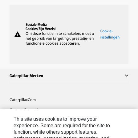
Sociale Media
Cookies Zijn Vereist
Cookie-
warning
Om deze functie in te schakelen, moet u
instellingen
het gebruik van targeting-, prestatie- en
functionele cookies accepteren.
Caterpillar Merken
Caterpillar.com
Contact Caterpillar
This site uses cookies to improve your
Mijn Marketingvoorkeuren
experience. Some are required for the site to
Site Map
function, while others support features,