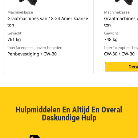
Machineklasse
Machineklasse
Graafmachines van 18-24 Amerikaanse
Graafmachines 
ton
ton
Gewicht
Gewicht
761 kg
748 kg
Interfaceopties: boven-beneden
Interfaceopties: b
Penbevestiging / CW-30
CW-30 / CW-30
Deta
Hulpmiddelen En Altijd En Overal
Deskundige Hulp