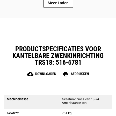
Meer Laden
rotor wordt verlengd
Het smeersysteem bevat één
smeerpunt, dat aan de
smeerinrichting van de machine
kan worden bevestigd
Innovatief regelsysteem met vier
unieke instellingen voor de
machinist
PRODUCTSPECIFICATIES VOOR
KANTELBARE ZWENKINRICHTING
TRS18: 516-6781
cloud_download
print
DOWNLOADEN
AFDRUKKEN
Machineklasse
Graafmachines van 18-24
Amerikaanse ton
Gewicht
761 kg