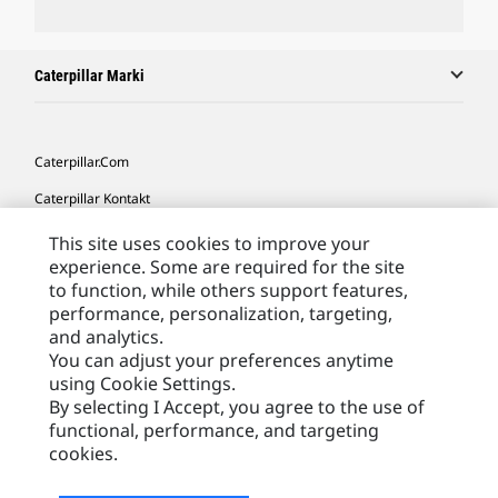
Caterpillar Marki
Caterpillar.com
Caterpillar Kontakt
Caterpillar Kontakt
This site uses cookies to improve your
experience. Some are required for the site
Moje Preferencje Marketingowe
to function, while others support features,
Site Map
performance, personalization, targeting,
and analytics.
Cookie Settings
You can adjust your preferences anytime
using Cookie Settings.
Legal
By selecting I Accept, you agree to the use of
Privacy
functional, performance, and targeting
cookies.
Europe - Polish
© 2026 Caterpillar. Wszelkie prawa zastrzeżone.