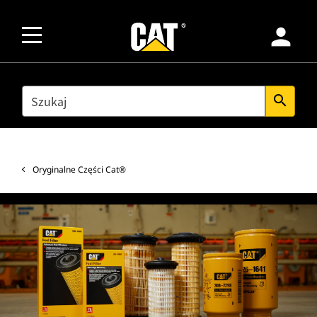
person
SEARCH
search
Oryginalne Części Cat®