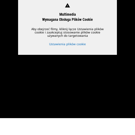
warning
Multimedia
Wymagana Obsługa Plików Cookie
Aby obejrzeć filmy, kliknij łącze Ustawienia plików
cookie i zaakceptuj stosowanie plików cookie
używanych do targetowania
Ustawienia plików cookie