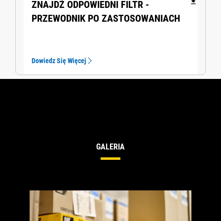
file_download
ZNAJDŹ ODPOWIEDNI FILTR -
PRZEWODNIK PO ZASTOSOWANIACH
Dowiedz Się Więcej
GALERIA