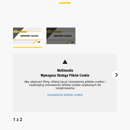
warning
Multimedia
Wymagana Obsługa Plików Cookie
Aby obejrzeć filmy, kliknij łącze Ustawienia plików cookie i
zaakceptuj stosowanie plików cookie używanych do
targetowania
Ustawienia plików cookie
1
z
2
2
z