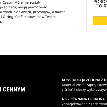
POROZ
 Części, które nie zostały
I O-
ego sprzętu, mogą powodować
 prowadzić do awarii, przestojów, a nawet
®
 i O-ringi Cat
stosowane w Twoim
e.
KONSTRUKCJA ZGODNA Z 
Materiał został zaprojekto
M CENNYM
ciśnień i cieczy wykorzysty
NIEZRÓWNANA OCHRONA
Zaprojektowane z zachowani