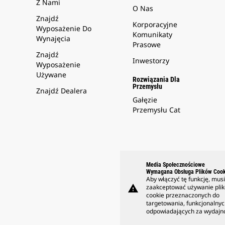
Z Nami
O Nas
Znajdź
Korporacyjne
Wyposażenie Do
Komunikaty
Wynajęcia
Prasowe
Znajdź
Inwestorzy
Wyposażenie
Używane
Rozwiązania Dla
Przemysłu
Znajdź Dealera
Gałęzie
Przemysłu Cat
Media Społecznościowe
Wymagana Obsługa Plików Cook
Aby włączyć tę funkcję, mus
warning
zaakceptować używanie pli
cookie przeznaczonych do
targetowania, funkcjonalnyc
odpowiadających za wydajn