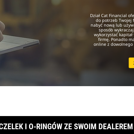
Dział Cat Financial o
do potrzeb Twojej f
nabyć nową lub używ
sposób wykraczaj
wykorzystać kapitał
firmę. Ponadto m
online z dowolnego 
ZELEK I O-RINGÓW ZE SWOIM DEALEREM