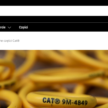
rcie
Części
ne części Cat®