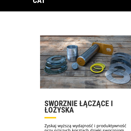
CAT
SWORZNIE ŁĄCZĄCE I
ŁOŻYSKA
Zyskaj wyższą wydajność i produktywność
przy niższych kosztach dzięki sworzniom