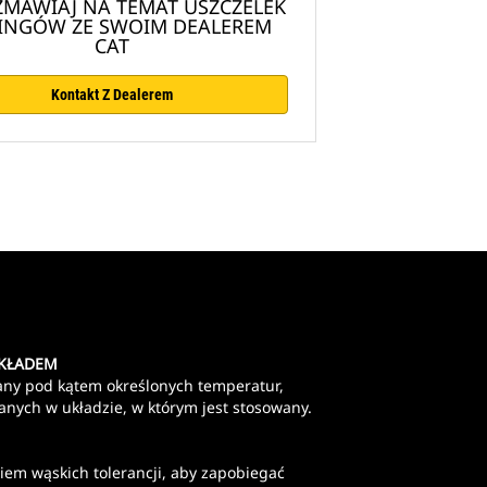
MAWIAJ NA TEMAT USZCZELEK
RINGÓW ZE SWOIM DEALEREM
CAT
Kontakt Z Dealerem
UKŁADEM
wany pod kątem określonych temperatur,
wanych w układzie, w którym jest stosowany.
em wąskich tolerancji, aby zapobiegać