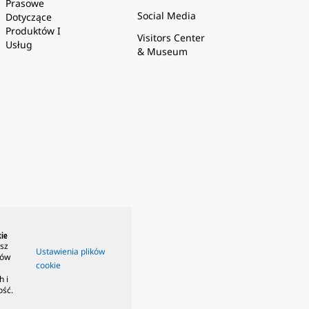
Prasowe
Social Media
Dotyczące
Produktów I
Visitors Center
Usług
& Museum
ie
isz
Ustawienia plików
ków
cookie
h i
ość.