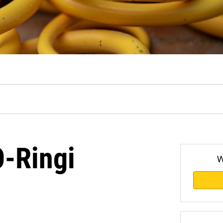
O-Ringi
W