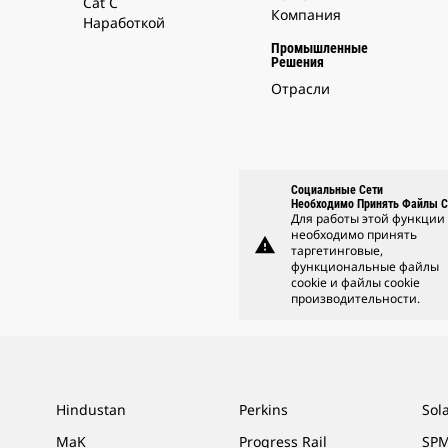
Cat С
Компания
Наработкой
Промышленные
Решения
Отрасли
Социальные Сети
Необходимо Принять Файлы C
Для работы этой функции
необходимо принять
warning
таргетинговые,
функциональные файлы
cookie и файлы cookie
производительности.
Hindustan
Perkins
Sol
MaK
Progress Rail
SPM