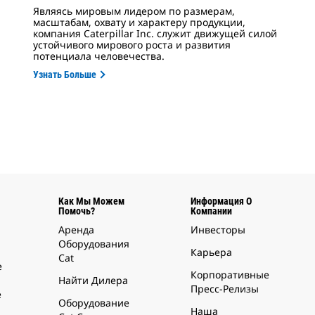
Являясь мировым лидером по размерам,
масштабам, охвату и характеру продукции,
компания Caterpillar Inc. служит движущей силой
устойчивого мирового роста и развития
потенциала человечества.
Узнать Больше
Как Мы Можем
Информация О
Помочь?
Компании
Аренда
Инвесторы
Оборудования
Карьера
Cat
е
Корпоративные
Найти Дилера
Пресс-Релизы
е
Оборудование
Наша