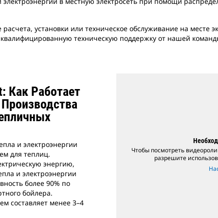
электроэнергии в местную электросеть при помощи распреде
 расчета, установки или техническое обслуживание на месте э
 квалифицированную техническую поддержку от нашей команды
: Как Работает
 Производства
Тепличных
Необход
епла и электроэнергии
Чтобы посмотреть видеоролик
м для теплиц.
разрешите использов
ектрическую энергию,
На
епла и электроэнергии
вность более 90% по
тного бойлера.
ем составляет менее 3–4