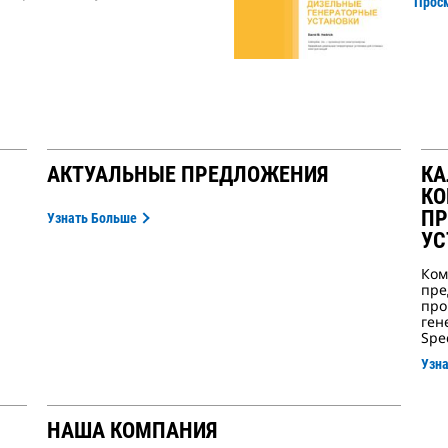
Прос
АКТУАЛЬНЫЕ ПРЕДЛОЖЕНИЯ
КА
КО
ПР
Узнать Больше
УС
Ком
пре
про
ген
Spec
Узн
НАША КОМПАНИЯ