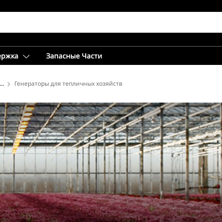
ержка
Запасные Части
троэнергии
Генераторы для тепличных хозяйств