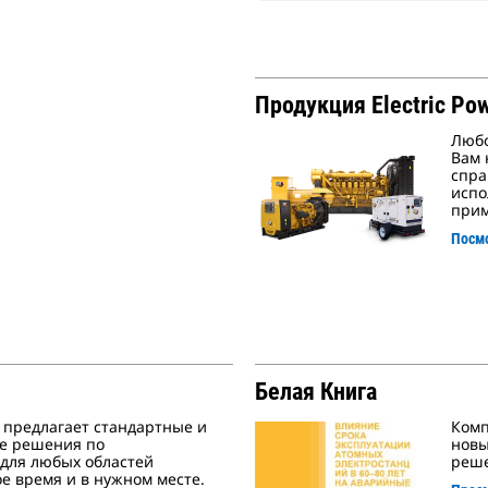
Продукция Electric Po
Любо
Вам 
спра
испо
прим
Посмо
Белая Книга
r предлагает стандартные и
Комп
е решения по
новы
для любых областей
реше
е время и в нужном месте.