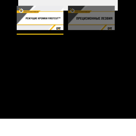
1
из
2
2
из
2