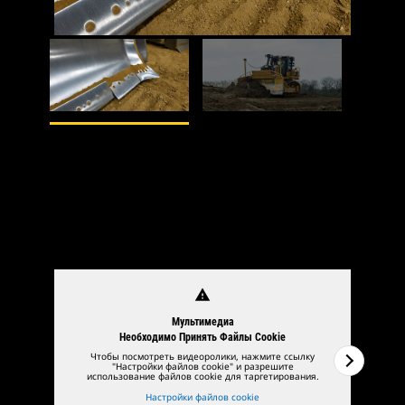
1
из
2
2
из
2
Dozer BUcket
warning
Мультимедиа
Необходимо Принять Файлы Cookie
Чтобы посмотреть видеоролики, нажмите ссылку
"Настройки файлов cookie" и разрешите
использование файлов cookie для таргетирования.
Настройки файлов cookie