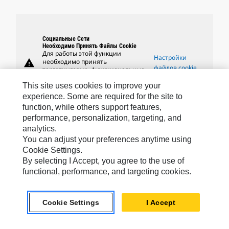
Социальные Сети
Необходимо Принять Файлы Cookie
Для работы этой функции
Настройки
warning
необходимо принять
файлов cookie
таргетинговые, функциональные
файлы cookie и файлы cookie
This site uses cookies to improve your
производительности.
experience. Some are required for the site to
function, while others support features,
performance, personalization, targeting, and
analytics.
Бренды Caterpillar
You can adjust your preferences anytime using
Cookie Settings.
By selecting I Accept, you agree to the use of
functional, performance, and targeting cookies.
Caterpillar.com
Связаться С Caterpillar
Cookie Settings
I Accept
Карта Сайта
Cookie Settings