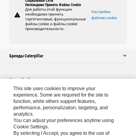
Социальные Сети
Необходимо Принять Файлы Cookie
Для работы этой функции
Настройки
warning
необходимо принять
файлов cookie
таргетинговые, функциональные
файлы cookie и файлы cookie
производительности.
Бренды Caterpillar
Caterpillar.com
This site uses cookies to improve your
Связаться С Caterpillar
experience. Some are required for the site to
Карта Сайта
function, while others support features,
performance, personalization, targeting, and
Cookie Settings
analytics.
Юридическая Информация
You can adjust your preferences anytime using
Cookie Settings.
Конфиденциальность Личных Данных
By selecting I Accept, you agree to the use of