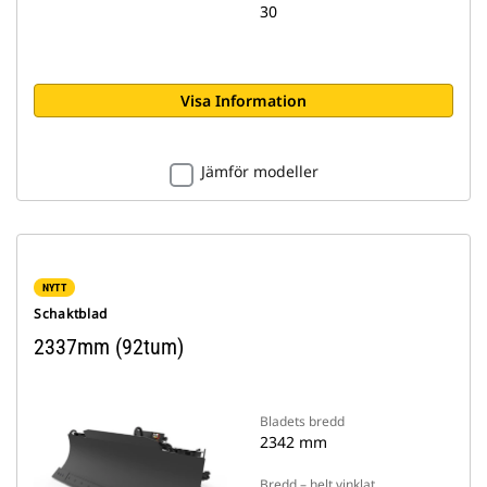
30
Visa Information
Jämför modeller
NYTT
Schaktblad
2337mm (92tum)
Bladets bredd
2342 mm
Bredd – helt vinklat