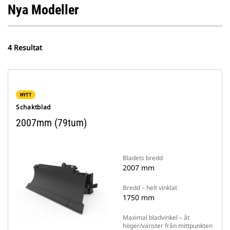
Nya Modeller
4 Resultat
NYTT
Schaktblad
2007mm (79tum)
Bladets bredd
2007 mm
Bredd – helt vinklat
1750 mm
Maximal bladvinkel – åt
höger/vänster från mittpunkten