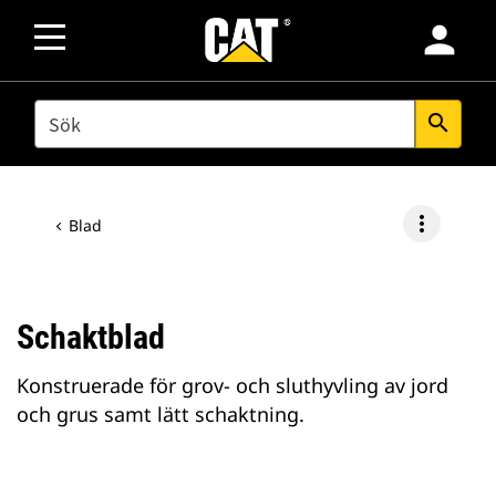
person
SEARCH
search
more_vert
Blad
Schaktblad
Konstruerade för grov- och sluthyvling av jord
och grus samt lätt schaktning.