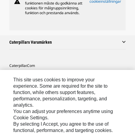
warning
cookieinställningar
funktionen måste du godkänna att
cookies för målgruppsinriktning,
funktion och prestanda används.
Caterpillars Varumärken
Caterpillar.com
Kontakta Caterpillar
This site uses cookies to improve your
Mina Marknadsföringspreferenser
experience. Some are required for the site to
function, while others support features,
Platskarta
performance, personalization, targeting, and
analytics.
Cookie Settings
You can adjust your preferences anytime using
Juridiskt
Cookie Settings.
By selecting I Accept, you agree to the use of
Sekretess
functional, performance, and targeting cookies.