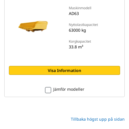
Maskinmodell
AD63
Nyttolastkapacitet
63000 kg
Korgkapacitet
33.8 m³
Visa Information
Jämför modeller
Tillbaka högst upp på sidan