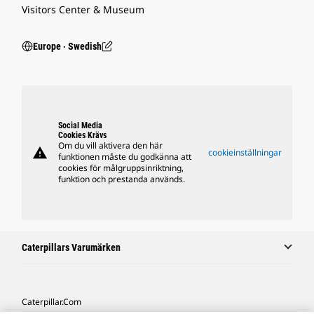
Visitors Center & Museum
Europe ‧ Swedish
Social Media
Cookies Krävs
Om du vill aktivera den här
warning
cookieinställningar
funktionen måste du godkänna att
cookies för målgruppsinriktning,
funktion och prestanda används.
Caterpillars Varumärken
Caterpillar.com