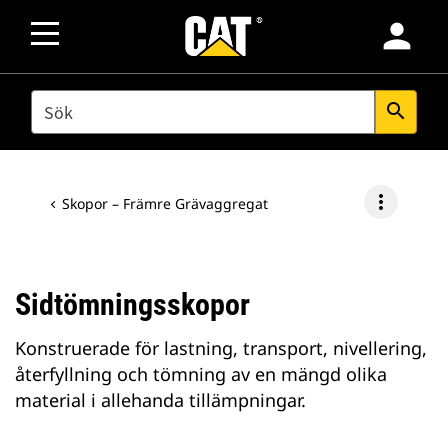
person
SEARCH
search
more_vert
Skopor – Främre Grävaggregat
Sidtömningsskopor
Konstruerade för lastning, transport, nivellering,
återfyllning och tömning av en mängd olika
material i allehanda tillämpningar.