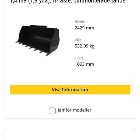
1,4 m3 (1,8 yd3), IT-fäste, bultmonterade tänder
Bredd
2429 mm
Vikt
532.09 kg
Höjd
1093 mm
Visa Information
Jämför modeller