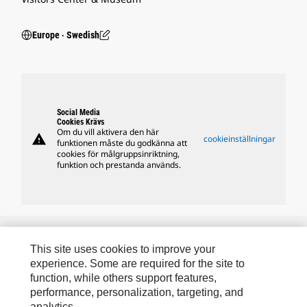
Europe ‧ Swedish
Social Media
Cookies Krävs
Om du vill aktivera den här
warning
cookieinställningar
funktionen måste du godkänna att
cookies för målgruppsinriktning,
funktion och prestanda används.
Caterpillars Varumärken
This site uses cookies to improve your
experience. Some are required for the site to
function, while others support features,
Caterpillar.com
performance, personalization, targeting, and
analytics.