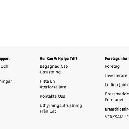
upport
Hur Kan Vi Hjälpa Till?
Företagsinfor
 Och
Begagnad Cat-
Företag
Utrustning
Investerare
ningar
Hitta En
Lediga Jobb
Återförsäljare
Pressmedde
Kontakta Oss
Företaget
Uthyrningsutrustning
Branschlösnin
Från Cat
VERKSAMH