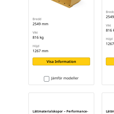
Bred
254
Bredd
2549 mm
Vikt
816 
Vikt
816 kg
Höjd
126
Höjd
1267 mm
Visa Information
Jämför modeller
Lättmaterialskopor – Performance-
Lätt