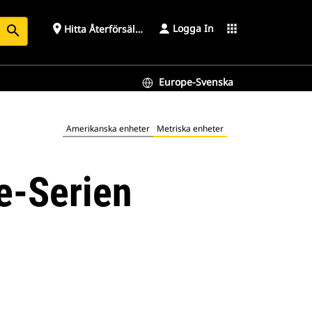
Logga In
place
apps
Hitta Återförsäljare
search
Europe-Svenska
Amerikanska enheter
Metriska enheter
e-Serien