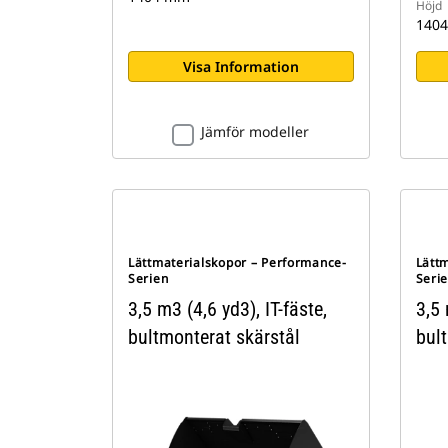
Höjd
140
Visa Information
Jämför modeller
Lättmaterialskopor – Performance-
Lätt
Serien
Seri
3,5 m3 (4,6 yd3), IT-fäste,
3,5 
bultmonterat skärstål
bul