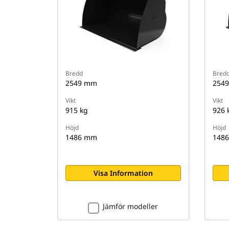
Bredd
Bred
2549 mm
254
Vikt
Vikt
915 kg
926 
Höjd
Höjd
1486 mm
148
Visa Information
Jämför modeller