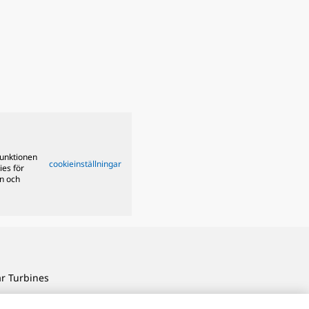
funktionen
cookieinställningar
ies för
on och
ar Turbines
 Oil & Gas