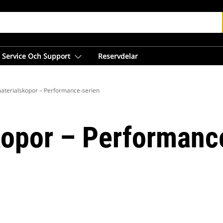
Service Och Support
Reservdelar
aterialskopor – Performance-serien
kopor – Performanc