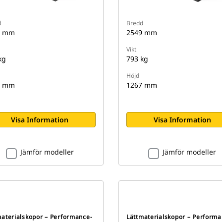
d
Bredd
9 mm
2549 mm
Vikt
kg
793 kg
Höjd
7 mm
1267 mm
Visa Information
Visa Information
Jämför modeller
Jämför modeller
materialskopor – Performance-
Lättmaterialskopor – Performa