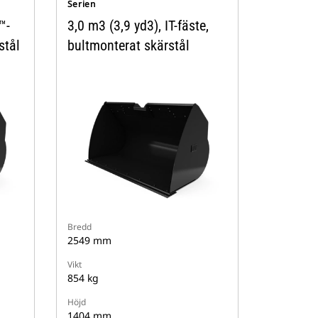
Serien
™-
3,0 m3 (3,9 yd3), IT-fäste,
stål
bultmonterat skärstål
Bredd
2549 mm
Vikt
854 kg
Höjd
1404 mm