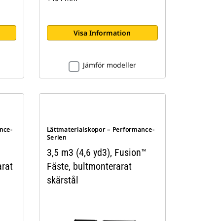
Visa Information
Jämför modeller
nce-
Lättmaterialskopor – Performance-
Serien
3,5 m3 (4,6 yd3), Fusion™
arat
Fäste, bultmonterarat
skärstål