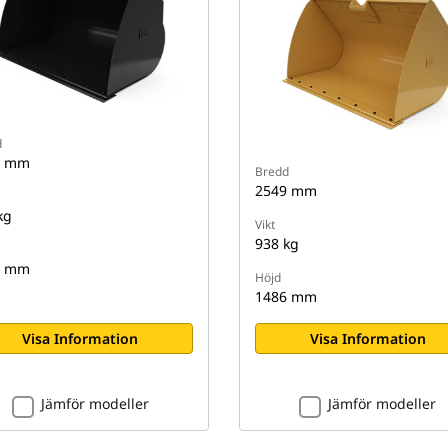
d
9 mm
Bredd
2549 mm
kg
Vikt
938 kg
6 mm
Höjd
1486 mm
Visa Information
Visa Information
Jämför modeller
Jämför modeller