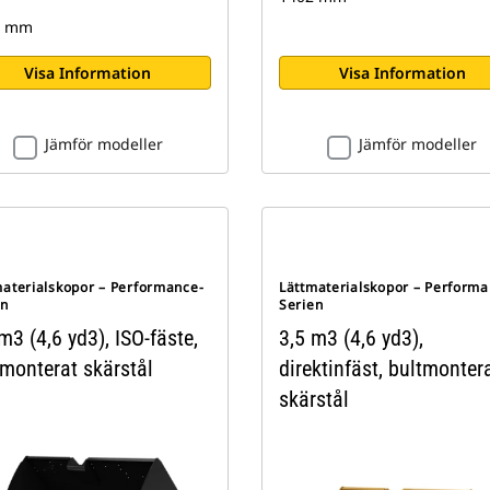
4 mm
Visa Information
Visa Information
Jämför modeller
Jämför modeller
materialskopor – Performance-
Lättmaterialskopor – Performa
en
Serien
m3 (4,6 yd3), ISO-fäste,
3,5 m3 (4,6 yd3),
tmonterat skärstål
direktinfäst, bultmonter
skärstål