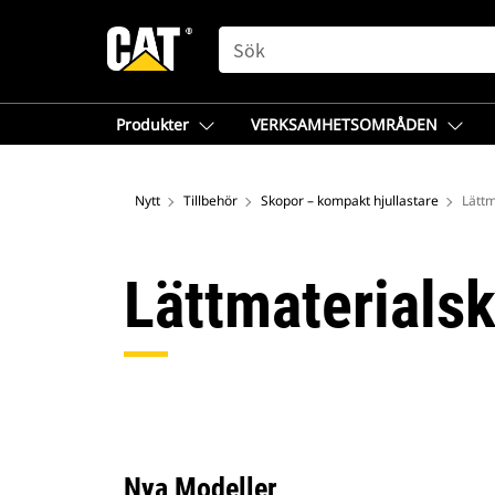
SEARCH
Produkter
VERKSAMHETSOMRÅDEN
Nytt
Tillbehör
Skopor – kompakt hjullastare
Lättm
Lättmaterials
Nya Modeller