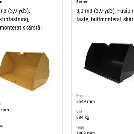
en
Serien
m3 (3,9 yd3),
3,0 m3 (3,9 yd3), Fusion
ktinfästning,
fäste, bultmonterat skär
tmonterat skärstål
Bredd
2549 mm
d
9 mm
Vikt
884 kg
kg
Höjd
1402 mm