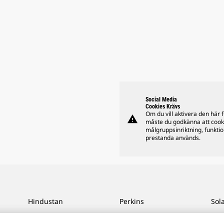
Social Media
Cookies Krävs
Om du vill aktivera den här 
warning
måste du godkänna att cook
målgruppsinriktning, funkti
prestanda används.
Hindustan
Perkins
Sol
MaK
Progress Rail
SPM