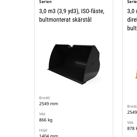
Serien
Seri
3,0 m3 (3,9 yd3), ISO-fäste,
3,0 
bultmonterat skärstål
dire
bul
Bredd
2549 mm
Bred
254
Vikt
866 kg
Vikt
878 
Höjd
1404 mm