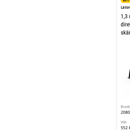
NYTT
Lätt
1,3 
dire
skär
Bred
208
Vikt
552 