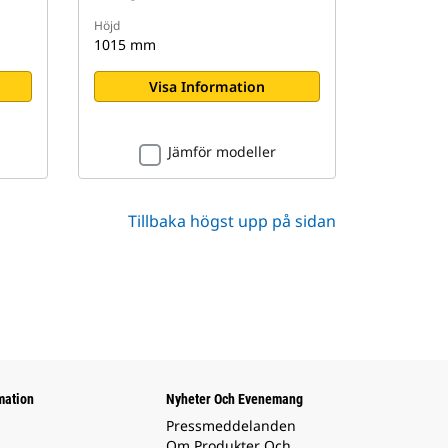
Höjd
1015 mm
Visa Information
Jämför modeller
Tillbaka högst upp på sidan
mation
Nyheter Och Evenemang
Pressmeddelanden
Om Produkter Och