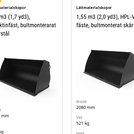
materialskopor
Lättmaterialskopor
m3 (1,7 yd3),
1,55 m3 (2,0 yd3), HPL-V
ktinfäst, bultmonterarat
fäste, bultmonterat skär
stål
Bredd
2080 mm
d
0 mm
Vikt
521 kg
kg
Höjd