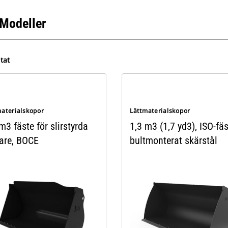
Modeller
tat
materialskopor
Lättmaterialskopor
m3 fäste för slirstyrda
1,3 m3 (1,7 yd3), ISO-fäs
tare, BOCE
bultmonterat skärstål