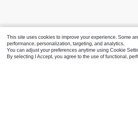
This site uses cookies to improve your experience. Some are r
Caterpillars Varumärken
performance, personalization, targeting, and analytics.
Cat
Cat Lift Trucks
You can adjust your preferences anytime using Cookie Setti
Cat Financial
Anchor
By selecting I Accept, you agree to the use of functional, pe
Cat Reman
AsiaTrak
Cat Rentals
FG Wilson
Caterpillar.com
Kontakta Caterpillar
Mina Marknads
Europe-Swedish
© 2026 Caterpillar. Med ensamrätt.