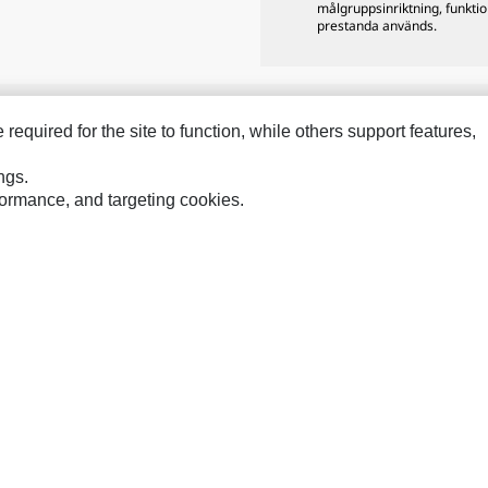
målgruppsinriktning, funkti
prestanda används.
equired for the site to function, while others support features,
Hindustan
Perkins
Sol
ngs.
MaK
Progress Rail
SPM
rformance, and targeting cookies.
MWM
SEM
Tur
Sys
VisionLink
föringspreferenser
Platskarta
Cookie Settings
Juridiskt
Sekretess