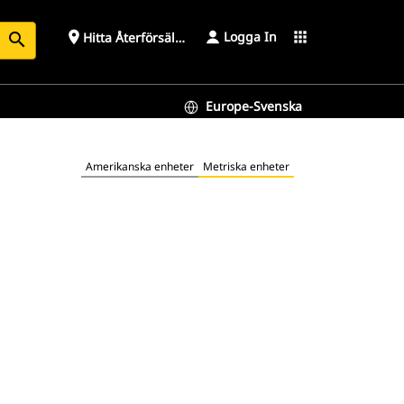
Logga In
place
apps
Hitta Återförsäljare
search
Europe-Svenska
Amerikanska enheter
Metriska enheter