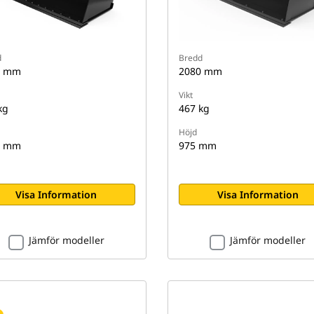
d
Bredd
0 mm
2080 mm
Vikt
kg
467 kg
Höjd
3 mm
975 mm
Visa Information
Visa Information
Jämför modeller
Jämför modeller