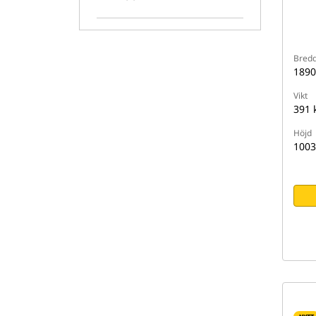
Bred
189
Vikt
391 
Höjd
100