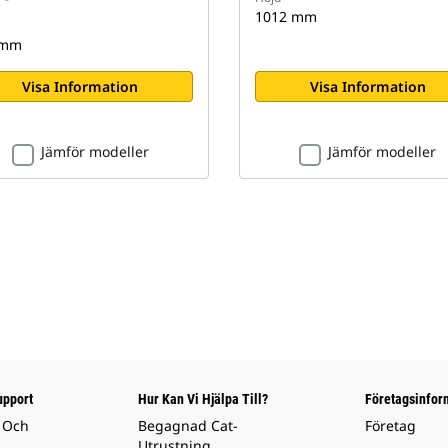
1012 mm
 mm
Visa Information
Visa Information
Jämför modeller
Jämför modeller
upport
Hur Kan Vi Hjälpa Till?
Företagsinfor
 Och
Begagnad Cat-
Företag
Utrustning