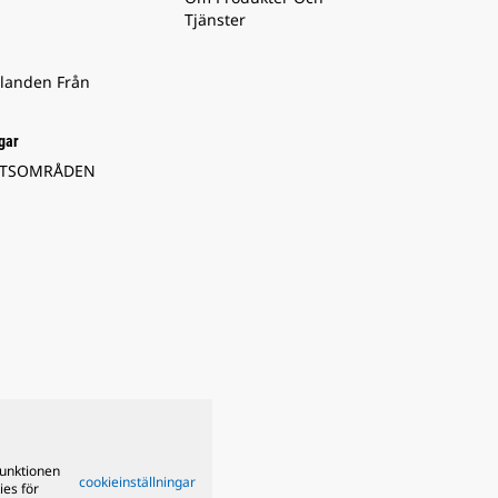
Tjänster
landen Från
gar
ETSOMRÅDEN
funktionen
cookieinställningar
ies för