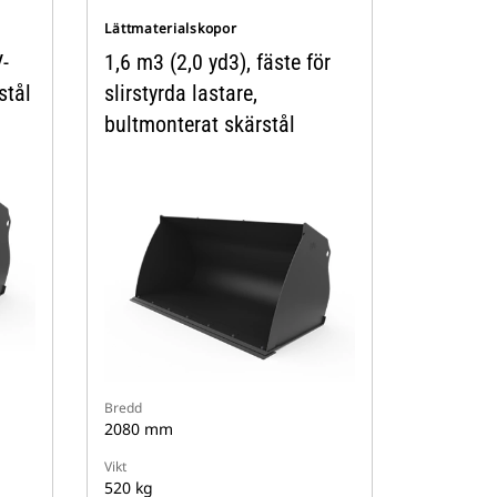
Lättmaterialskopor
-
1,6 m3 (2,0 yd3), fäste för
stål
slirstyrda lastare,
bultmonterat skärstål
Bredd
2080 mm
Vikt
520 kg