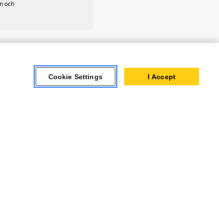
on och
ar Turbines
Cookie Settings
I Accept
 Oil & Gas
ner Powertrain
tems