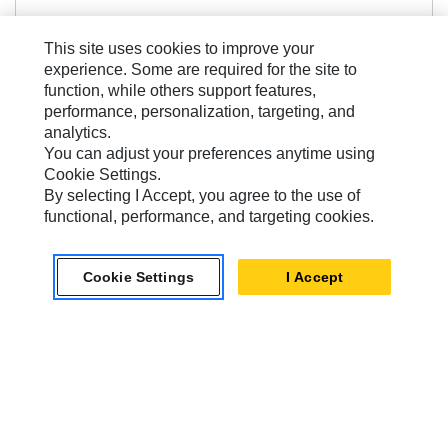
Jämför modeller
This site uses cookies to improve your
experience. Some are required for the site to
function, while others support features,
performance, personalization, targeting, and
analytics.
You can adjust your preferences anytime using
Normal Tillämpning
Cookie Settings.
Skopa för normalbelastning 500 mm (20 tum):
By selecting I Accept, you agree to the use of
571-2890
functional, performance, and targeting cookies.
Cookie Settings
I Accept
Bredd
500 mm
Kapacitet
0.24 m³
Vikt
311 kg