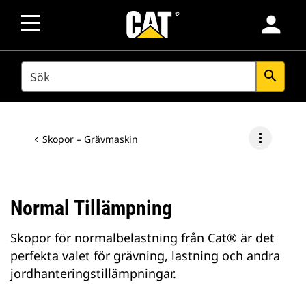
person
SEARCH
search
more_vert
Skopor – Grävmaskin
Normal Tillämpning
Skopor för normalbelastning från Cat® är det
perfekta valet för grävning, lastning och andra
jordhanteringstillämpningar.