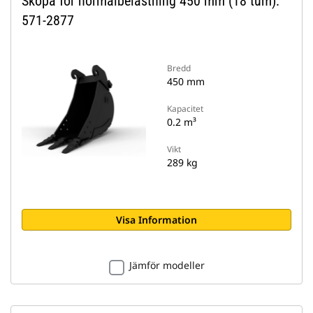
Skopa för normalbelastning 450 mm (18 tum):
571-2877
Bredd
450 mm
Kapacitet
0.2 m³
Vikt
289 kg
Visa Information
Jämför modeller