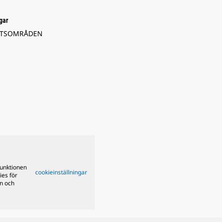
gar
ETSOMRÅDEN
funktionen
cookieinställningar
ies för
on och