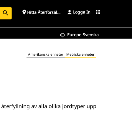
Logga In
place
apps
Hitta Återförsäljare
search
Europe-Svenska
Amerikanska enheter
Metriska enheter
terfyllning av alla olika jordtyper upp