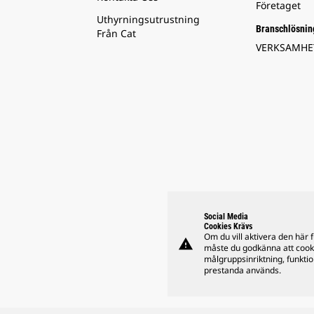
Företaget
Uthyrningsutrustning
Branschlösnin
Från Cat
VERKSAMH
Social Media
Cookies Krävs
Om du vill aktivera den här 
warning
måste du godkänna att cook
målgruppsinriktning, funkti
prestanda används.