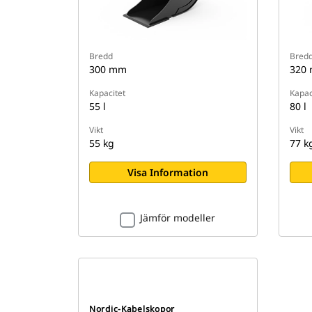
Bredd
Bred
300 mm
320
Kapacitet
Kapac
55 l
80 l
Vikt
Vikt
55 kg
77 k
Visa Information
Jämför modeller
Nordic-Kabelskopor