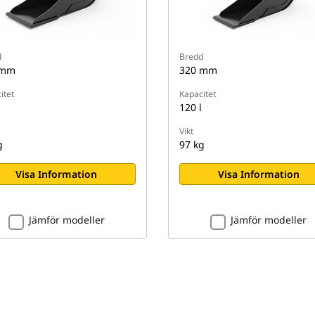
d
Bredd
 mm
320 mm
itet
Kapacitet
120 l
Vikt
g
97 kg
Visa Information
Visa Information
Jämför modeller
Jämför modeller