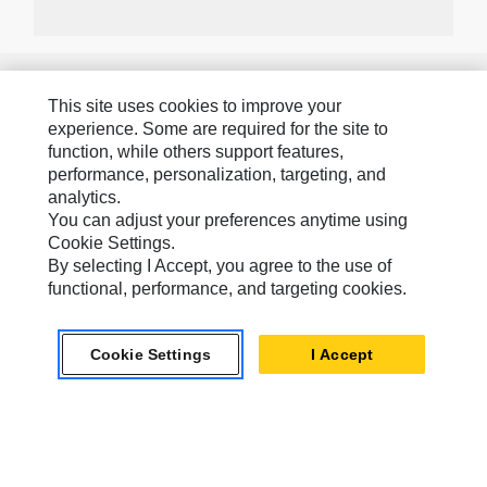
Caterpillars Varumärken
This site uses cookies to improve your
experience. Some are required for the site to
function, while others support features,
Caterpillar.com
performance, personalization, targeting, and
analytics.
Kontakta Caterpillar
You can adjust your preferences anytime using
Mina Marknadsföringspreferenser
Cookie Settings.
By selecting I Accept, you agree to the use of
Platskarta
functional, performance, and targeting cookies.
Cookie Settings
Juridiskt
Cookie Settings
I Accept
Sekretess
Europe-Swedish
© 2026 Caterpillar. Med ensamrätt.