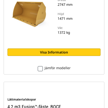
2747 mm
Höjd
1471 mm
Vikt
1372 kg
Visa Information
Jämför modeller
Lättmaterialskopor
4,2 m3 Fusion™-fäste, BOCE