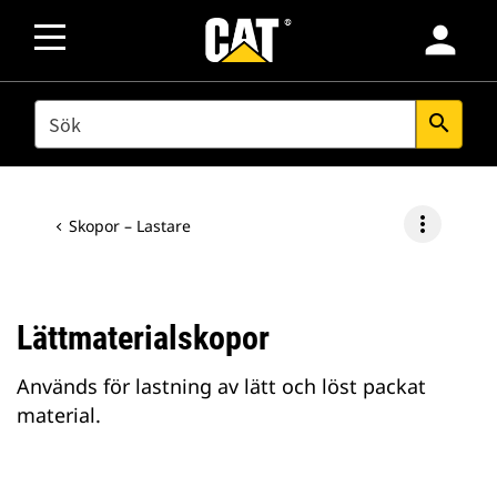
person
SEARCH
search
more_vert
Skopor – Lastare
Lättmaterialskopor
Används för lastning av lätt och löst packat
material.