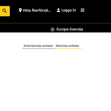
Logga In
place
apps
Hitta Återförsäljare
search
Europe-Svenska
Amerikanska enheter
Metriska enheter