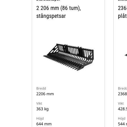
2 206 mm (86 tum),
236
stångspetsar
plå
Bredd
Bred
2206 mm
236
Vikt
Vikt
363 kg
428.
Höjd
Höjd
644 mm
544