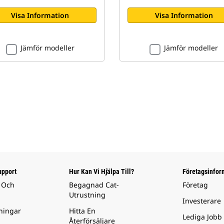
Visa Information
Visa Information
Jämför modeller
Jämför modeller
upport
Hur Kan Vi Hjälpa Till?
Företagsinfor
 Och
Begagnad Cat-
Företag
Utrustning
Investerare
ningar
Hitta En
Lediga Jobb
Återförsäljare