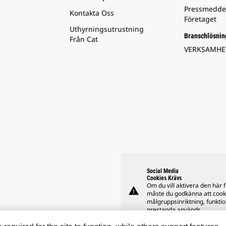
Pressmedde
Kontakta Oss
Företaget
Uthyrningsutrustning
Branschlösnin
Från Cat
VERKSAMH
Social Media
Cookies Krävs
Om du vill aktivera den här 
warning
måste du godkänna att cook
målgruppsinriktning, funkti
prestanda används.