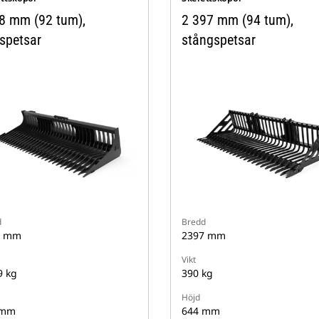
8 mm (92 tum),
2 397 mm (94 tum),
tspetsar
stångspetsar
d
Bredd
8 mm
2397 mm
Vikt
9 kg
390 kg
Höjd
 mm
644 mm