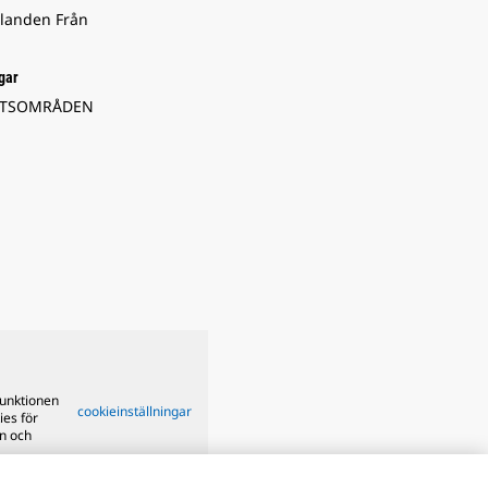
landen Från
gar
ETSOMRÅDEN
funktionen
cookieinställningar
ies för
on och