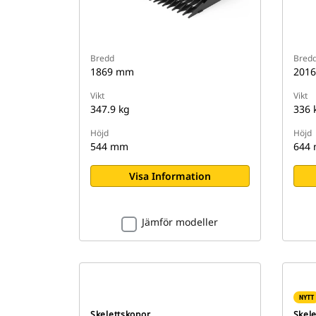
Bredd
Bred
1869 mm
201
Vikt
Vikt
347.9 kg
336 
Höjd
Höjd
544 mm
644
Visa Information
Jämför modeller
NYTT
Skelettskopor
Skel