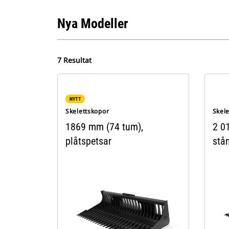
Nya Modeller
7 Resultat
NYTT
Skelettskopor
Skel
1869 mm (74 tum),
2 0
plåtspetsar
stå