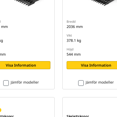
d
Bredd
6 mm
2036 mm
Vikt
kg
378.1 kg
Höjd
 mm
544 mm
Visa Information
Visa Information
Jämför modeller
Jämför modeller
ettskopor
Skelettskopor