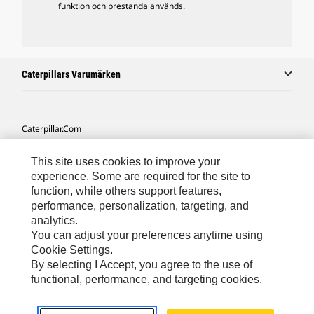
funktion och prestanda används.
Caterpillars Varumärken
Caterpillar.com
Kontakta Caterpillar
This site uses cookies to improve your
Mina Marknadsföringspreferenser
experience. Some are required for the site to
function, while others support features,
Platskarta
performance, personalization, targeting, and
analytics.
Cookie Settings
You can adjust your preferences anytime using
Juridiskt
Cookie Settings.
By selecting I Accept, you agree to the use of
Sekretess
functional, performance, and targeting cookies.
Europe-Swedish
© 2026 Caterpillar. Med ensamrätt.