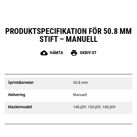
PRODUKTSPECIFIKATION FÖR 50.8 MM
STIFT – MANUELL
cloud_download
print
HÄMTA
SKRIV UT
Sprintdiameter
50.8 mm
Aktivering
Manuell
Maskinmodell
140 JOY, 150 JOY, 160 JOY