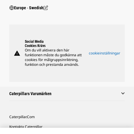
Europe ‧ Swedish
Social Media
Cookies Krävs
Om du vill aktivera den här
warning
cookieinställningar
funktionen måste du godkänna att
cookies för målgruppsinriktning,
funktion och prestanda används.
Caterpillars Varumärken
Caterpillar.com
Kontakta Caterpillar