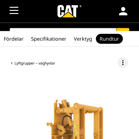
person
SEARCH
search
Fördelar
Specifikationer
Verktyg
Rundtur
more_vert
Lyftgrupper – väghyvlar