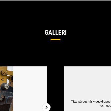
GALLERI
Titta på det här videoklippet 
och god