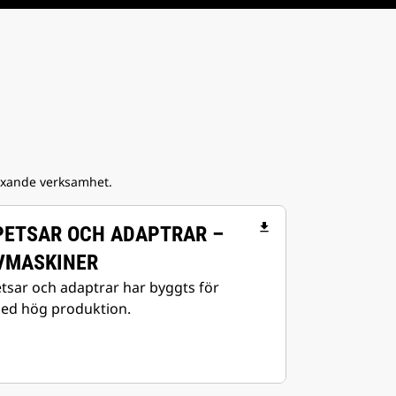
växande verksamhet.
file_download
PETSAR OCH ADAPTRAR –
VMASKINER
tsar och adaptrar har byggts för
med hög produktion.