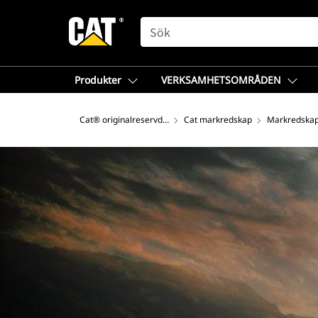
SEARCH
Produkter
VERKSAMHETSOMRÅDEN
Cat® originalreservdelar
Cat markredskap
Markredskap