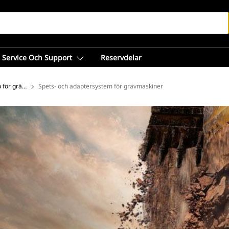
Service Och Support
Reservdelar
 för grävmaskiner
Spets- och adaptersystem för grävmaskiner