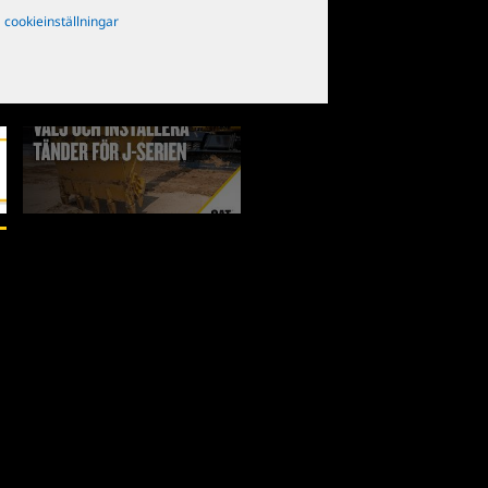
cookieinställningar
2
av
2