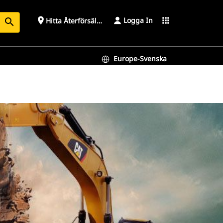
Logga In
place
apps
Hitta Återförsäljare
search
Europe-Svenska