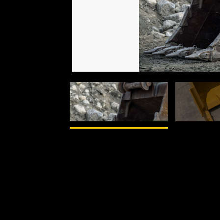
1
av
2