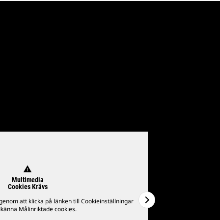
warning
Multimedia
Cookies Krävs
genom att klicka på länken till Cookieinställningar
Titta på det här v
känna Målinriktade cookies.