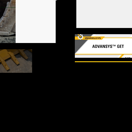
1
av
2
2
av
2