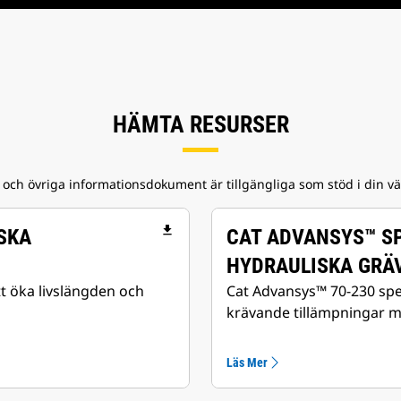
HÄMTA RESURSER
och övriga informationsdokument är tillgängliga som stöd i din 
file_download
SKA
CAT ADVANSYS™ S
HYDRAULISKA GRÄ
t öka livslängden och
Cat Advansys™ 70-230 spe
krävande tillämpningar 
Läs Mer